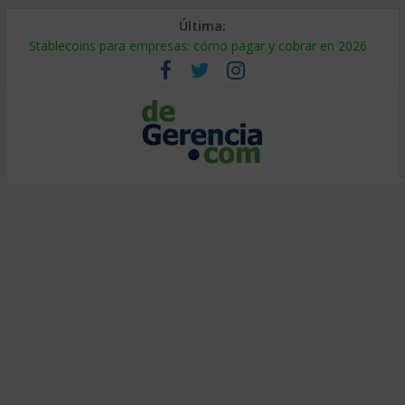
Última:
Stablecoins para empresas: cómo pagar y cobrar en 2026
Despido silencioso: qué es y por qué sale tan caro
IA en selección de personal: cómo auditarla a tiempo
Trabajo forzoso en la cadena de suministro: qué hacer
Mercado hispano de EE. UU.: cómo segmentarlo y venderle