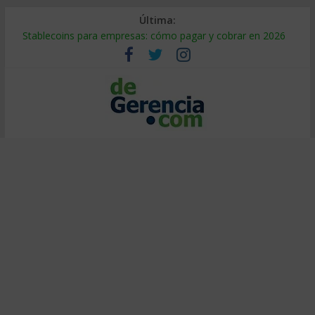
Última:
Stablecoins para empresas: cómo pagar y cobrar en 2026
Despido silencioso: qué es y por qué sale tan caro
IA en selección de personal: cómo auditarla a tiempo
Trabajo forzoso en la cadena de suministro: qué hacer
Mercado hispano de EE. UU.: cómo segmentarlo y venderle