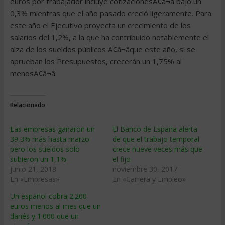
euros por trabajador incluye cotizacionesÃ¢â¬â bajó un
0,3% mientras que el año pasado creció ligeramente. Para
este año el Ejecutivo proyecta un crecimiento de los
salarios del 1,2%, a la que ha contribuido notablemente el
alza de los sueldos públicos Ã¢â¬âque este año, si se
aprueban los Presupuestos, crecerán un 1,75% al
menosÃ¢â¬â.
Relacionado
Las empresas ganaron un
El Banco de España alerta
39,3% más hasta marzo
de que el trabajo temporal
pero los sueldos solo
crece nueve veces más que
subieron un 1,1%
el fijo
junio 21, 2018
noviembre 30, 2017
En «Empresas»
En «Carrera y Empleo»
Un español cobra 2.200
euros menos al mes que un
danés y 1.000 que un