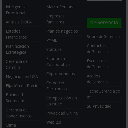
Inteligencia
Marca Personal
Emocional
Empresas
deGerencia
Análisis DOFA
familiares
Estados
Plan de negocios
Sobre deGerencia
Financieros
PYME
Contactar a
Planificación
Startups
deGerencia
Estratégica
Economia
Escribir en
Gerencia del
Colaborativa
deGerencia
Cambio
Criptomonedas
Aliados
Negocios en USA
deGerencia
Comercio
Fijación de Precios
Electrónico
TecnoGerencia.co
Balanced
m
Computación en
Scorecard
La Nube
Su Privacidad
Gerencia del
Privacidad Online
Conocimiento
Web 2.0
Clima