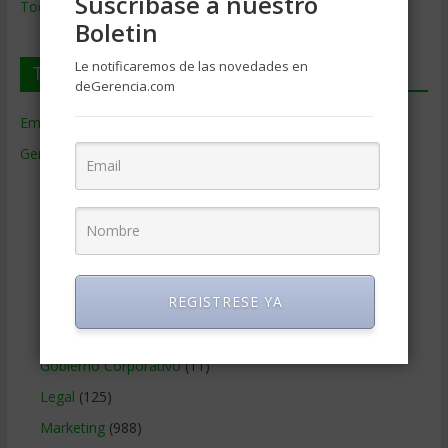
Suscríbase a nuestro
Todos los Temas
Boletin
Le notificaremos de las novedades en
Temas de Gerencia
deGerencia.com
Empresas de Gerencia
(38)
Gerencia
(9.477)
Ciencias Económicas
(80)
Contabilidad
(466)
Educacion Gerencial
(454)
Estrategia Empresarial
(304)
REGISTRESE YA
Finanzas Corporativas
(748)
Gerencia social y ambiental
(223)
Gobierno Corporativo
(11)
Legal
(125)
Marketing
(988)