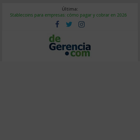
Última:
Stablecoins para empresas: cómo pagar y cobrar en 2026
Despido silencioso: qué es y por qué sale tan caro
IA en selección de personal: cómo auditarla a tiempo
Trabajo forzoso en la cadena de suministro: qué hacer
Mercado hispano de EE. UU.: cómo segmentarlo y venderle