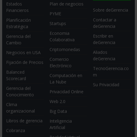
Estados
Plan de negocios
Sobre deGerencia
Financieros
PYME
Contactar a
Planificación
Startups
deGerencia
Estratégica
Economia
Escribir en
Gerencia del
Colaborativa
deGerencia
Cambio
Criptomonedas
Aliados
Negocios en USA
deGerencia
Comercio
Fijación de Precios
Electrónico
TecnoGerencia.co
Balanced
m
Computación en
Scorecard
La Nube
Su Privacidad
Gerencia del
Privacidad Online
Conocimiento
Web 2.0
Clima
organizacional
Big Data
Libros de gerencia
Inteligencia
Artificial
Cobranza