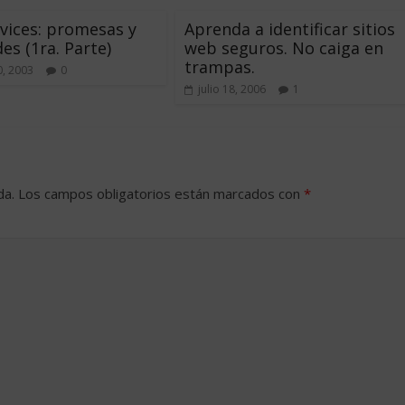
vices: promesas y
Aprenda a identificar sitios
es (1ra. Parte)
web seguros. No caiga en
trampas.
, 2003
0
julio 18, 2006
1
da.
Los campos obligatorios están marcados con
*