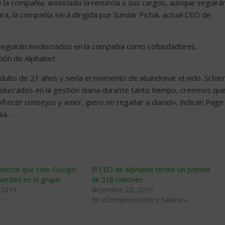
 la compañía, anunciado la renuncia a sus cargos, aunque seguirá
ra, la compañía será dirigida por Sundar Pichai, actual CEO de
 seguirán involucrados en la compañía como cofundadores,
ción de Alphabet.
adulto de 21 años y sería el momento de abandonar el nido. Si bie
volucrados en la gestión diaria durante tanto tiempo, creemos qu
frecer consejos y amor, ¡pero no regañar a diario!», indican Page
ñía…
conoce que solo Google
El CEO de Alphabet recibe un premio
verdad en el grupo
de 218 millones
 2019
diciembre 22, 2019
»
En «Compensacion y Salario»