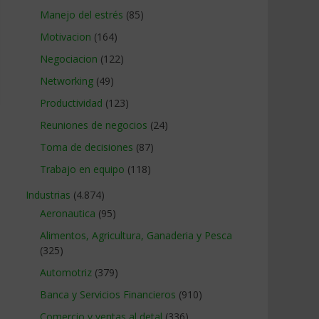
Manejo del estrés
(85)
Motivacion
(164)
Negociacion
(122)
Networking
(49)
Productividad
(123)
Reuniones de negocios
(24)
Toma de decisiones
(87)
Trabajo en equipo
(118)
Industrias
(4.874)
Aeronautica
(95)
Alimentos, Agricultura, Ganaderia y Pesca
(325)
Automotriz
(379)
Banca y Servicios Financieros
(910)
Comercio y ventas al detal
(336)