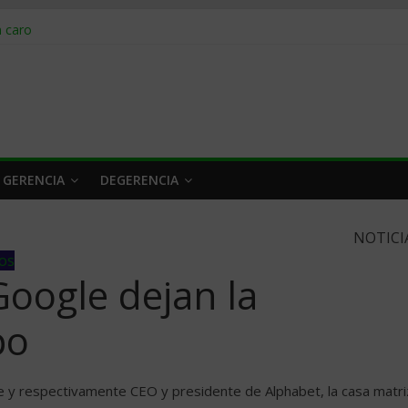
obrar en 2026
n caro
 a tiempo
 qué hacer
rlo y venderle
 GERENCIA
DEGERENCIA
NOTICI
ios
oogle dejan la
po
​ y respectivamente CEO y presidente de Alphabet, la casa matri