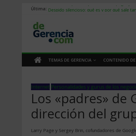
Stablecoins para empresas: cómo pagar y c
Última:
Despido silencioso: qué es y por qué sale ta
IA en selección de personal: cómo auditarla
Trabajo forzoso en la cadena de suministro:
Mercado hispano de EE. UU.: cómo segmenta
TEMAS DE GERENCIA
CONTENIDO DE
Internet
Personalidades y gurus de los negoc
Los «padres» de G
dirección del gru
Larry Page y Sergey Brin, cofundadores de Google