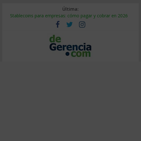
Última:
Stablecoins para empresas: cómo pagar y cobrar en 2026
Despido silencioso: qué es y por qué sale tan caro
IA en selección de personal: cómo auditarla a tiempo
Trabajo forzoso en la cadena de suministro: qué hacer
Mercado hispano de EE. UU.: cómo segmentarlo y venderle