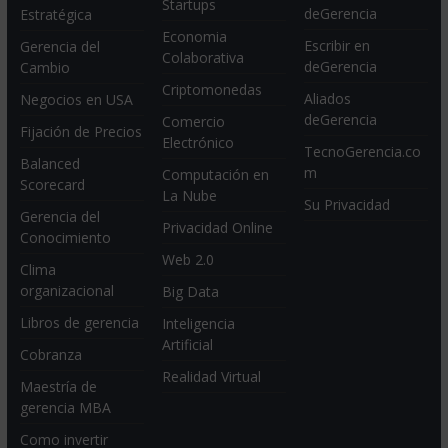
Startups
deGerencia
Estratégica
Economia
Escribir en
Gerencia del
Colaborativa
deGerencia
Cambio
Criptomonedas
Aliados
Negocios en USA
deGerencia
Comercio
Fijación de Precios
Electrónico
TecnoGerencia.co
Balanced
m
Computación en
Scorecard
La Nube
Su Privacidad
Gerencia del
Privacidad Online
Conocimiento
Web 2.0
Clima
organizacional
Big Data
Libros de gerencia
Inteligencia
Artificial
Cobranza
Realidad Virtual
Maestría de
gerencia MBA
Como invertir