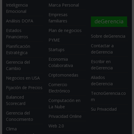
Inteligencia
Marca Personal
Emocional
Empresas
deGerencia
Análisis DOFA
familiares
Estados
Plan de negocios
Sobre deGerencia
Financieros
PYME
Contactar a
Planificación
Startups
deGerencia
Estratégica
Economia
Escribir en
Gerencia del
Colaborativa
deGerencia
Cambio
Criptomonedas
Aliados
Negocios en USA
deGerencia
Comercio
Fijación de Precios
Electrónico
TecnoGerencia.co
Balanced
m
Computación en
Scorecard
La Nube
Su Privacidad
Gerencia del
Privacidad Online
Conocimiento
Web 2.0
Clima