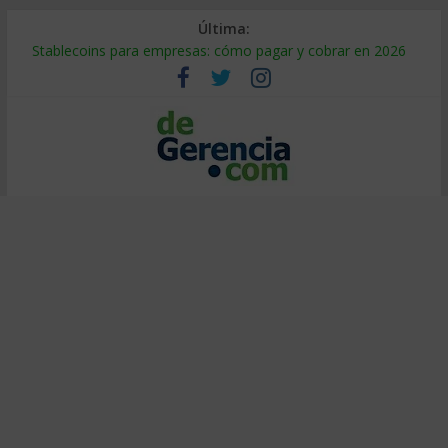
Última:
Stablecoins para empresas: cómo pagar y cobrar en 2026
Despido silencioso: qué es y por qué sale tan caro
IA en selección de personal: cómo auditarla a tiempo
Trabajo forzoso en la cadena de suministro: qué hacer
Mercado hispano de EE. UU.: cómo segmentarlo y venderle