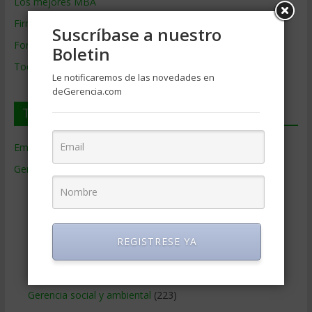
Los mejores MBA
Firmas de Gerencia
Suscríbase a nuestro
Formación de Gerencia
Boletin
Todos los Temas
Le notificaremos de las novedades en
deGerencia.com
Temas de Gerencia
Empresas de Gerencia
(38)
Gerencia
(9.477)
Ciencias Económicas
(80)
Contabilidad
(466)
Educacion Gerencial
(454)
REGISTRESE YA
Estrategia Empresarial
(304)
Finanzas Corporativas
(748)
Gerencia social y ambiental
(223)