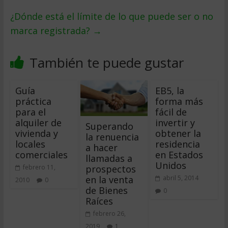
¿Dónde está el límite de lo que puede ser o no
marca registrada?
→
También te puede gustar
Guía
EB5, la
práctica
forma más
para el
fácil de
alquiler de
invertir y
Superando
vivienda y
obtener la
la renuencia
locales
residencia
a hacer
comerciales
en Estados
llamadas a
Unidos
prospectos
febrero 11,
en la venta
abril 5, 2014
2010
0
de Bienes
0
Raíces
febrero 26,
2019
1