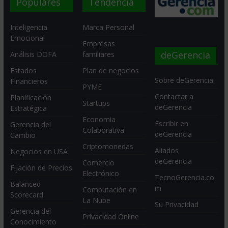
Populares
Tendencia
Inteligencia
Marca Personal
Emocional
Empresas
deGerencia
Análisis DOFA
familiares
Estados
Plan de negocios
Sobre deGerencia
Financieros
PYME
Contactar a
Planificación
Startups
deGerencia
Estratégica
Economia
Escribir en
Gerencia del
Colaborativa
deGerencia
Cambio
Criptomonedas
Aliados
Negocios en USA
deGerencia
Comercio
Fijación de Precios
Electrónico
TecnoGerencia.co
Balanced
m
Computación en
Scorecard
La Nube
Su Privacidad
Gerencia del
Privacidad Online
Conocimiento