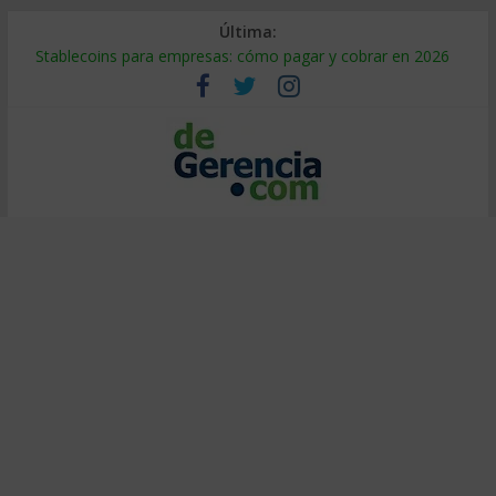
Última:
Stablecoins para empresas: cómo pagar y cobrar en 2026
Despido silencioso: qué es y por qué sale tan caro
IA en selección de personal: cómo auditarla a tiempo
Trabajo forzoso en la cadena de suministro: qué hacer
Mercado hispano de EE. UU.: cómo segmentarlo y venderle