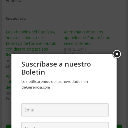
Andorra….
Relacionado
Los «Papeles del Paraíso»,
Alemania compra los
nuevo escándalo de
«papeles de Panamá» por
famosos de todo el mundo
cinco millones
con dinero en paraísos
julio 5, 2017
fiscales
En «Paraísos fiscales»
noviembre 6, 2017
Suscríbase a nuestro
En «Paraísos fiscales»
Boletin
Apple, Uber y Nike,
salpicadas por los «Papeles
Le notificaremos de las novedades en
del Paraíso»
deGerencia.com
noviembre 7, 2017
En «Paraísos fiscales»