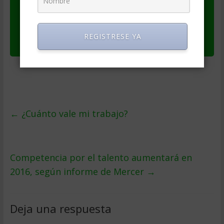
Ver original en
El Blog Salmon
Publicado el
lunes abril 11, 2016
REGISTRESE YA
Noticia local de
España
←
¿Cuánto vale mi trabajo?
Competencia por el talento aumentará en
2016, según informe de Mercer
→
Deja una respuesta