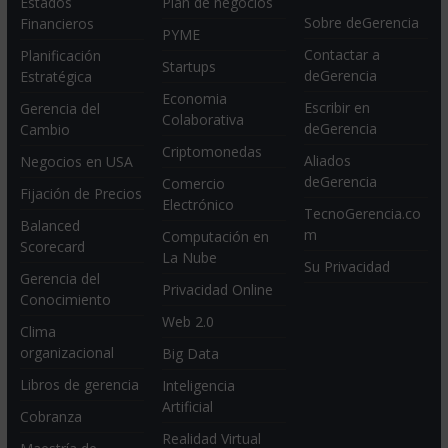
Estados
Plan de negocios
Sobre deGerencia
Financieros
PYME
Contactar a
Planificación
Startups
deGerencia
Estratégica
Economia
Escribir en
Gerencia del
Colaborativa
deGerencia
Cambio
Criptomonedas
Aliados
Negocios en USA
deGerencia
Comercio
Fijación de Precios
Electrónico
TecnoGerencia.co
Balanced
m
Computación en
Scorecard
La Nube
Su Privacidad
Gerencia del
Privacidad Online
Conocimiento
Web 2.0
Clima
organizacional
Big Data
Libros de gerencia
Inteligencia
Artificial
Cobranza
Realidad Virtual