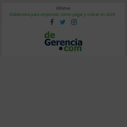
Última:
Stablecoins para empresas: cómo pagar y cobrar en 2026
Despido silencioso: qué es y por qué sale tan caro
IA en selección de personal: cómo auditarla a tiempo
Trabajo forzoso en la cadena de suministro: qué hacer
Mercado hispano de EE. UU.: cómo segmentarlo y venderle