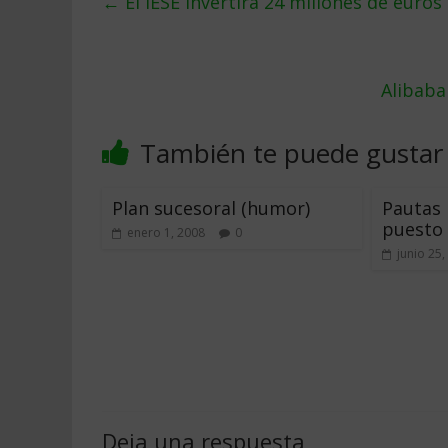
←
El IESE invertirá 24 millones de euro
Alibaba
También te puede gustar
Plan sucesoral (humor)
Pautas 
puesto 
enero 1, 2008
0
junio 25,
Deja una respuesta