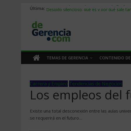
Última:
Stablecoins para empresas: cómo pagar y c
Despido silencioso: qué es y por qué sale ta
IA en selección de personal: cómo auditarla
Trabajo forzoso en la cadena de suministro:
Mercado hispano de EE. UU.: cómo segmenta
TEMAS DE GERENCIA
CONTENIDO DE
Carrera y Empleo
Tendencias de Negocios
Los empleos del 
Existe una total desconexión entre las aulas unive
se requerirá en el futuro…