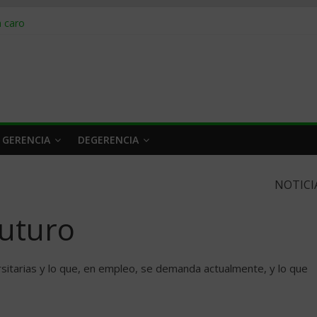
obrar en 2026
n caro
 a tiempo
 qué hacer
rlo y venderle
 GERENCIA
DEGERENCIA
NOTICI
futuro
rsitarias y lo que, en empleo, se demanda actualmente, y lo que