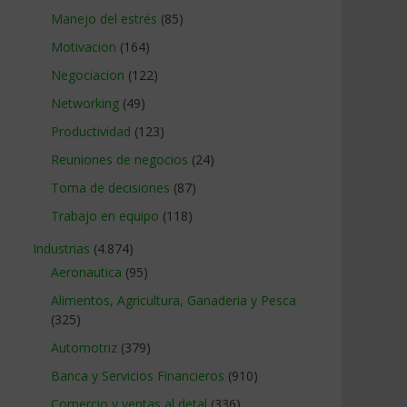
Manejo del estrés
(85)
Motivacion
(164)
Negociacion
(122)
Networking
(49)
Productividad
(123)
Reuniones de negocios
(24)
Toma de decisiones
(87)
Trabajo en equipo
(118)
Industrias
(4.874)
Aeronautica
(95)
Alimentos, Agricultura, Ganaderia y Pesca
(325)
Automotriz
(379)
Banca y Servicios Financieros
(910)
Comercio y ventas al detal
(336)