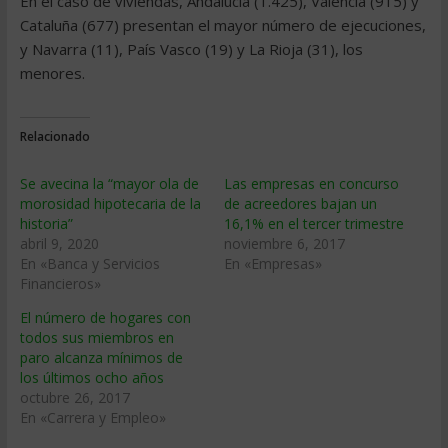
En el caso de viviendas, Andalucía (1.425), Valencia (915) y
Cataluña (677) presentan el mayor número de ejecuciones,
y Navarra (11), País Vasco (19) y La Rioja (31), los
menores.
Relacionado
Se avecina la “mayor ola de
Las empresas en concurso
morosidad hipotecaria de la
de acreedores bajan un
historia”
16,1% en el tercer trimestre
abril 9, 2020
noviembre 6, 2017
En «Banca y Servicios
En «Empresas»
Financieros»
El número de hogares con
todos sus miembros en
paro alcanza mínimos de
los últimos ocho años
octubre 26, 2017
En «Carrera y Empleo»