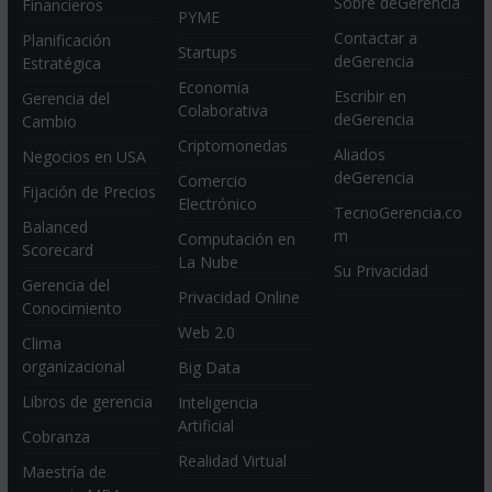
Sobre deGerencia
Financieros
PYME
Contactar a
Planificación
Startups
deGerencia
Estratégica
Economia
Escribir en
Gerencia del
Colaborativa
deGerencia
Cambio
Criptomonedas
Aliados
Negocios en USA
deGerencia
Comercio
Fijación de Precios
Electrónico
TecnoGerencia.co
Balanced
m
Computación en
Scorecard
La Nube
Su Privacidad
Gerencia del
Privacidad Online
Conocimiento
Web 2.0
Clima
organizacional
Big Data
Libros de gerencia
Inteligencia
Artificial
Cobranza
Realidad Virtual
Maestría de