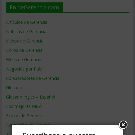
En deGerencia.com
Artículos de Gerencia
Noticias de Gerencia
Videos de Gerencia
Libros de Gerencia
Webs de Gerencia
Negocios por País
Colaboradores de Gerencia
Glosario
Glosario Inglés – Español
Los mejores MBA
Firmas de Gerencia
Formación de Gerencia
Todos los Temas