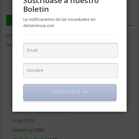
Suscríbase a nuestro
Boletin
Temas de Gerencia
Le notificaremos de las novedades en
deGerencia.com
Empresas de Gerencia
(38)
Gerencia
(9.477)
Ciencias Económicas
(80)
Contabilidad
(466)
Educacion Gerencial
(454)
Estrategia Empresarial
(304)
Finanzas Corporativas
(748)
REGISTRESE YA
Gerencia social y ambiental
(223)
Gobierno Corporativo
(11)
Legal
(125)
Marketing
(988)