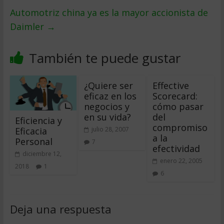
Automotriz china ya es la mayor accionista de
Daimler
→
También te puede gustar
¿Quiere ser
Effective
eficaz en los
Scorecard:
negocios y
cómo pasar
en su vida?
del
Eficiencia y
compromiso
Eficacia
julio 28, 2007
a la
Personal
7
efectividad
diciembre 12,
enero 22, 2005
2018
1
6
Deja una respuesta