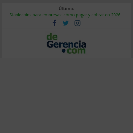
Última:
Stablecoins para empresas: cómo pagar y cobrar en 2026
Despido silencioso: qué es y por qué sale tan caro
IA en selección de personal: cómo auditarla a tiempo
Trabajo forzoso en la cadena de suministro: qué hacer
Mercado hispano de EE. UU.: cómo segmentarlo y venderle