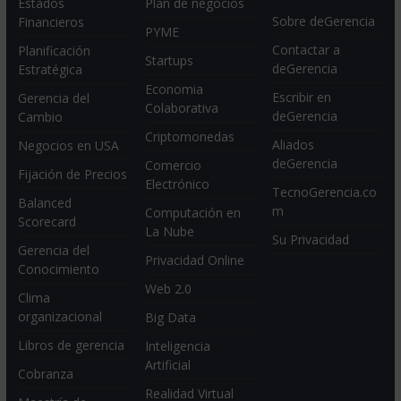
Estados
Plan de negocios
Sobre deGerencia
Financieros
PYME
Contactar a
Planificación
Startups
deGerencia
Estratégica
Economia
Escribir en
Gerencia del
Colaborativa
deGerencia
Cambio
Criptomonedas
Aliados
Negocios en USA
deGerencia
Comercio
Fijación de Precios
Electrónico
TecnoGerencia.co
Balanced
m
Computación en
Scorecard
La Nube
Su Privacidad
Gerencia del
Privacidad Online
Conocimiento
Web 2.0
Clima
organizacional
Big Data
Libros de gerencia
Inteligencia
Artificial
Cobranza
Realidad Virtual