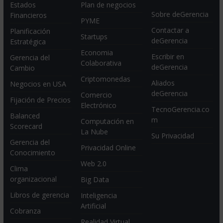
Estados
Plan de negocios
Sobre deGerencia
Financieros
PYME
Contactar a
Planificación
Startups
deGerencia
Estratégica
Economia
Escribir en
Gerencia del
Colaborativa
deGerencia
Cambio
Criptomonedas
Aliados
Negocios en USA
deGerencia
Comercio
Fijación de Precios
Electrónico
TecnoGerencia.co
Balanced
m
Computación en
Scorecard
La Nube
Su Privacidad
Gerencia del
Privacidad Online
Conocimiento
Web 2.0
Clima
organizacional
Big Data
Libros de gerencia
Inteligencia
Artificial
Cobranza
Realidad Virtual