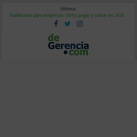
Última:
Stablecoins para empresas: cómo pagar y cobrar en 2026
Despido silencioso: qué es y por qué sale tan caro
IA en selección de personal: cómo auditarla a tiempo
Trabajo forzoso en la cadena de suministro: qué hacer
Mercado hispano de EE. UU.: cómo segmentarlo y venderle