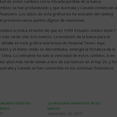
itud de estos cambios con la Década perdida de la banca
ambios se han profundizado y que Australia y Canadá comienzan a
anciero. Los datos de esta gráfica los he extraído del ranking
que presenta varios puntos dignos de mencionar.
 Unidos lo indica el hecho de que en 1999 Estados Unidos tenía 1
s más tarde sólo tres bancos. La evolución de la banca para el
talle en esta gráfica interactiva de Financial Times. Aquí
dos y el Reino Unido se derrumbaba, emergía la fortaleza de la
hina. Lo relevante ha sido la velocidad de estos cambios. Si en
diez años más tarde tenían a dos de sus bancos en el top 20, y ho
Australia y Canadá se han convertido en los sistemas financieros
talizados están los
La necesaria reinvención de los
exico
bancos
20
septiembre 26, 2019