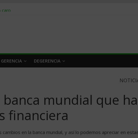
obrar en 2026
n caro
 a tiempo
 qué hacer
rlo y venderle
 GERENCIA
DEGERENCIA
NOTICI
a banca mundial que ha
s financiera
es cambios en la banca mundial, y así lo podemos apreciar en esta