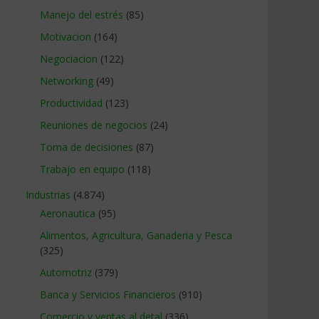
Manejo del estrés
(85)
Motivacion
(164)
Negociacion
(122)
Networking
(49)
Productividad
(123)
Reuniones de negocios
(24)
Toma de decisiones
(87)
Trabajo en equipo
(118)
Industrias
(4.874)
Aeronautica
(95)
Alimentos, Agricultura, Ganaderia y Pesca
(325)
Automotriz
(379)
Banca y Servicios Financieros
(910)
Comercio y ventas al detal
(336)