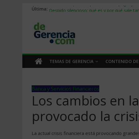
Última:
Stablecoins para empresas: cómo pagar y c
Despido silencioso: qué es y por qué sale ta
IA en selección de personal: cómo auditarla
Trabajo forzoso en la cadena de suministro:
Mercado hispano de EE. UU.: cómo segmenta
TEMAS DE GERENCIA
CONTENIDO DE
Banca y Servicios Financieros
Los cambios en l
provocado la crisi
La actual crisis financiera está provocando grand