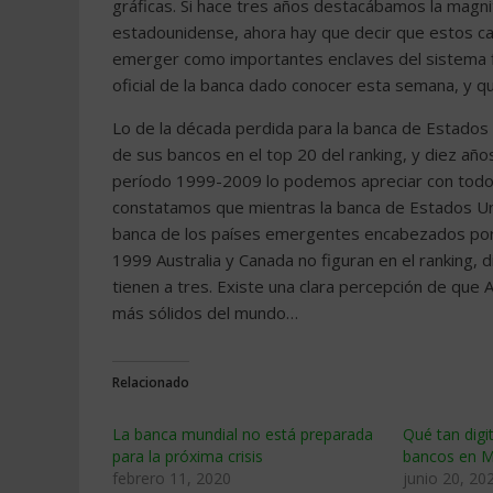
gráficas. Si hace tres años destacábamos la magn
estadounidense, ahora hay que decir que estos c
emerger como importantes enclaves del sistema fin
oficial de la banca dado conocer esta semana, y 
Lo de la década perdida para la banca de Estados
de sus bancos en el top 20 del ranking, y diez año
período 1999-2009 lo podemos apreciar con todo de
constatamos que mientras la banca de Estados Uni
banca de los países emergentes encabezados por C
1999 Australia y Canada no figuran en el ranking, 
tienen a tres. Existe una clara percepción de que 
más sólidos del mundo…
Relacionado
La banca mundial no está preparada
Qué tan digi
para la próxima crisis
bancos en M
febrero 11, 2020
junio 20, 20