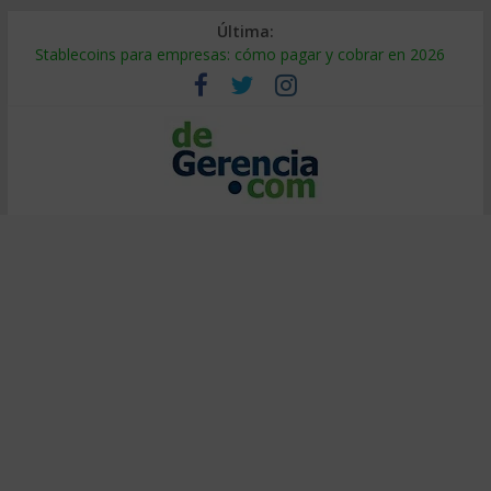
Última:
Stablecoins para empresas: cómo pagar y cobrar en 2026
Despido silencioso: qué es y por qué sale tan caro
IA en selección de personal: cómo auditarla a tiempo
Trabajo forzoso en la cadena de suministro: qué hacer
Mercado hispano de EE. UU.: cómo segmentarlo y venderle