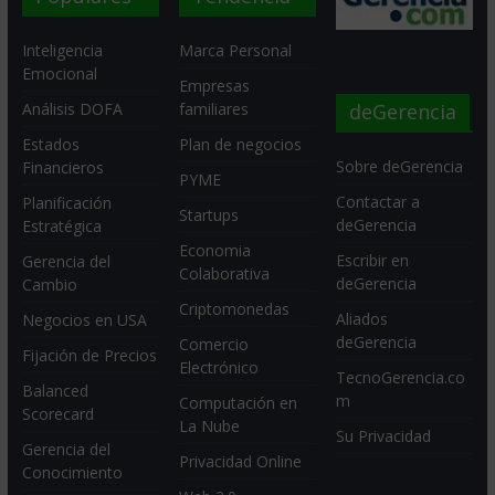
Inteligencia
Marca Personal
Emocional
Empresas
deGerencia
Análisis DOFA
familiares
Estados
Plan de negocios
Sobre deGerencia
Financieros
PYME
Contactar a
Planificación
Startups
deGerencia
Estratégica
Economia
Escribir en
Gerencia del
Colaborativa
deGerencia
Cambio
Criptomonedas
Aliados
Negocios en USA
deGerencia
Comercio
Fijación de Precios
Electrónico
TecnoGerencia.co
Balanced
m
Computación en
Scorecard
La Nube
Su Privacidad
Gerencia del
Privacidad Online
Conocimiento