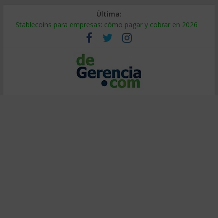
Última:
Stablecoins para empresas: cómo pagar y cobrar en 2026
Despido silencioso: qué es y por qué sale tan caro
IA en selección de personal: cómo auditarla a tiempo
Trabajo forzoso en la cadena de suministro: qué hacer
Mercado hispano de EE. UU.: cómo segmentarlo y venderle