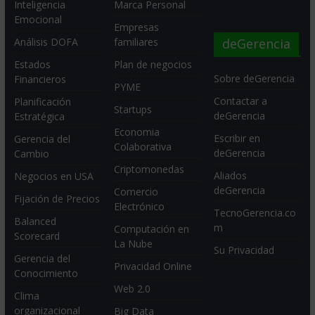
Inteligencia
Marca Personal
Emocional
Empresas
deGerencia
Análisis DOFA
familiares
Estados
Plan de negocios
Sobre deGerencia
Financieros
PYME
Contactar a
Planificación
Startups
deGerencia
Estratégica
Economia
Escribir en
Gerencia del
Colaborativa
deGerencia
Cambio
Criptomonedas
Aliados
Negocios en USA
deGerencia
Comercio
Fijación de Precios
Electrónico
TecnoGerencia.co
Balanced
m
Computación en
Scorecard
La Nube
Su Privacidad
Gerencia del
Privacidad Online
Conocimiento
Web 2.0
Clima
organizacional
Big Data