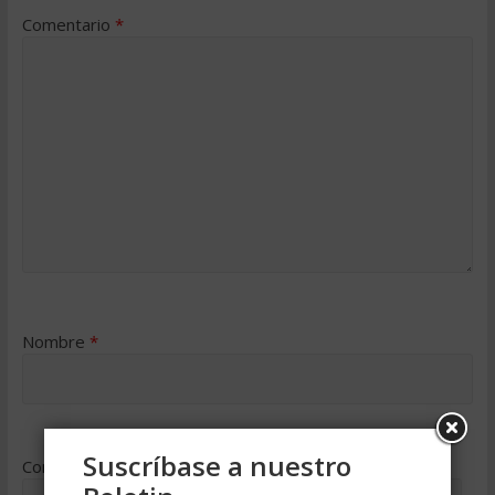
Comentario
*
Nombre
*
Suscríbase a nuestro
Correo electrónico
*