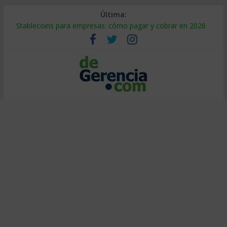
Última:
Stablecoins para empresas: cómo pagar y cobrar en 2026
Despido silencioso: qué es y por qué sale tan caro
IA en selección de personal: cómo auditarla a tiempo
Trabajo forzoso en la cadena de suministro: qué hacer
Mercado hispano de EE. UU.: cómo segmentarlo y venderle