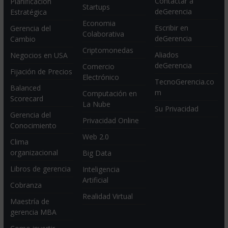
Contactar a
Planificación
Startups
deGerencia
Estratégica
Economia
Escribir en
Gerencia del
Colaborativa
deGerencia
Cambio
Criptomonedas
Aliados
Negocios en USA
deGerencia
Comercio
Fijación de Precios
Electrónico
TecnoGerencia.co
Balanced
m
Computación en
Scorecard
La Nube
Su Privacidad
Gerencia del
Privacidad Online
Conocimiento
Web 2.0
Clima
organizacional
Big Data
Libros de gerencia
Inteligencia
Artificial
Cobranza
Realidad Virtual
Maestría de
gerencia MBA