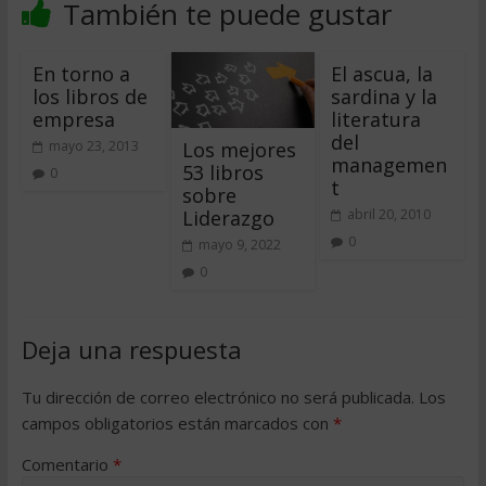
También te puede gustar
En torno a
El ascua, la
los libros de
sardina y la
empresa
literatura
del
Los mejores
mayo 23, 2013
managemen
53 libros
0
t
sobre
Liderazgo
abril 20, 2010
0
mayo 9, 2022
0
Deja una respuesta
Tu dirección de correo electrónico no será publicada.
Los
campos obligatorios están marcados con
*
Comentario
*