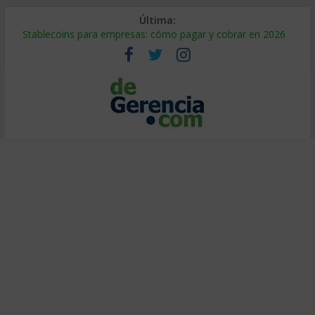
Última:
Stablecoins para empresas: cómo pagar y cobrar en 2026
Despido silencioso: qué es y por qué sale tan caro
IA en selección de personal: cómo auditarla a tiempo
Trabajo forzoso en la cadena de suministro: qué hacer
Mercado hispano de EE. UU.: cómo segmentarlo y venderle