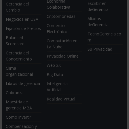
Economia
Escribir en
Gerencia del
Colaborativa
deGerencia
Cambio
Criptomonedas
Aliados
Negocios en USA
deGerencia
Comercio
Fijación de Precios
Electrónico
TecnoGerencia.co
Balanced
m
Computación en
Scorecard
La Nube
Su Privacidad
Gerencia del
Privacidad Online
Conocimiento
Web 2.0
Clima
organizacional
Big Data
Libros de gerencia
Inteligencia
Artificial
Cobranza
Realidad Virtual
Maestría de
gerencia MBA
Como invertir
Compensacion y