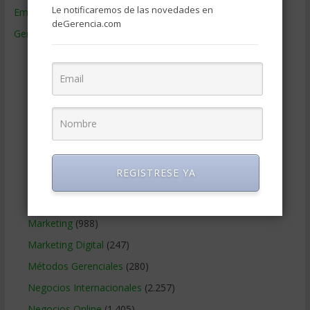
Le notificaremos de las novedades en
Empresas de Gerencia
(38)
deGerencia.com
Gerencia
(9.477)
Ciencias Económicas
(80)
Contabilidad
(466)
Educacion Gerencial
(454)
Estrategia Empresarial
(304)
Finanzas Corporativas
(748)
Gerencia social y ambiental
(223)
REGISTRESE YA
Gobierno Corporativo
(11)
Legal
(125)
Marketing
(988)
Marketing Digital
(247)
Métodos Gerenciales
(280)
Negocios Internacionales
(2.257)
Negocios Online
(1.405)