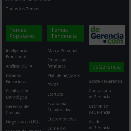
Todos los Temas
Temas
Temas
Populares
Tendencia
Inteligencia
Marca Personal
Emocional
Empresas
deGerencia
Análisis DOFA
familiares
Estados
Plan de negocios
Sobre deGerencia
Financieros
PYME
Contactar a
Planificación
Startups
deGerencia
Estratégica
Economia
Escribir en
Gerencia del
Colaborativa
deGerencia
Cambio
Criptomonedas
Aliados
Negocios en USA
deGerencia
Comercio