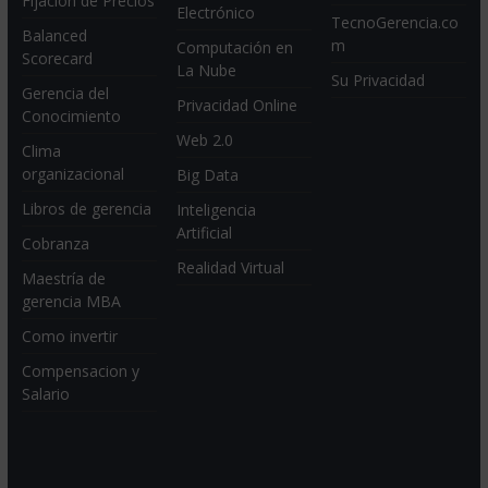
Fijación de Precios
Electrónico
TecnoGerencia.co
Balanced
m
Computación en
Scorecard
La Nube
Su Privacidad
Gerencia del
Privacidad Online
Conocimiento
Web 2.0
Clima
organizacional
Big Data
Libros de gerencia
Inteligencia
Artificial
Cobranza
Realidad Virtual
Maestría de
gerencia MBA
Como invertir
Compensacion y
Salario