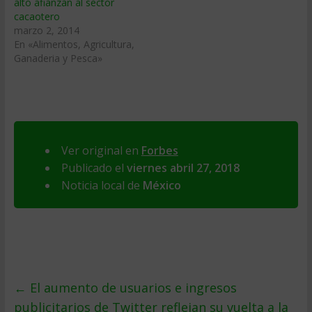
alto afianzan al sector
cacaotero
marzo 2, 2014
En «Alimentos, Agricultura,
Ganaderia y Pesca»
Ver original en
Forbes
Publicado el
viernes abril 27, 2018
Noticia local de
México
←
El aumento de usuarios e ingresos
publicitarios de Twitter reflejan su vuelta a la