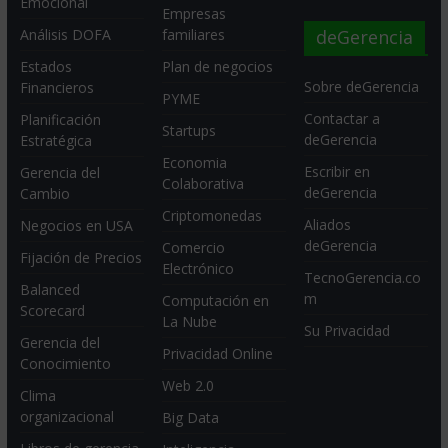
Emocional
Empresas
deGerencia
Análisis DOFA
familiares
Estados
Plan de negocios
Sobre deGerencia
Financieros
PYME
Contactar a
Planificación
Startups
deGerencia
Estratégica
Economia
Escribir en
Gerencia del
Colaborativa
deGerencia
Cambio
Criptomonedas
Aliados
Negocios en USA
deGerencia
Comercio
Fijación de Precios
Electrónico
TecnoGerencia.co
Balanced
m
Computación en
Scorecard
La Nube
Su Privacidad
Gerencia del
Privacidad Online
Conocimiento
Web 2.0
Clima
organizacional
Big Data