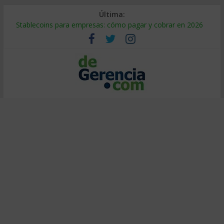
Última:
Stablecoins para empresas: cómo pagar y cobrar en 2026
Despido silencioso: qué es y por qué sale tan caro
IA en selección de personal: cómo auditarla a tiempo
Trabajo forzoso en la cadena de suministro: qué hacer
Mercado hispano de EE. UU.: cómo segmentarlo y venderle