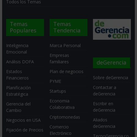
Todos los Temas
Temas
Temas
Populares
Tendencia
Inteligencia
Marca Personal
Emocional
Empresas
deGerencia
Análisis DOFA
familiares
Estados
Plan de negocios
Sobre deGerencia
Financieros
PYME
Contactar a
Planificación
Startups
deGerencia
Estratégica
Economia
Escribir en
Gerencia del
Colaborativa
deGerencia
Cambio
Criptomonedas
Aliados
Negocios en USA
deGerencia
Comercio
Fijación de Precios
Electrónico
TecnoGerencia.co