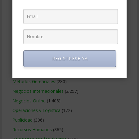
Educacion Gerencial
(454)
Estrategia Empresarial
(304)
Finanzas Corporativas
(748)
Gerencia social y ambiental
(223)
Gobierno Corporativo
(11)
Legal
(125)
REGISTRESE YA
Marketing
(988)
Marketing Digital
(247)
Métodos Gerenciales
(280)
Negocios Internacionales
(2.257)
Negocios Online
(1.405)
Operaciones y Logística
(172)
Publicidad
(306)
Recursos Humanos
(865)