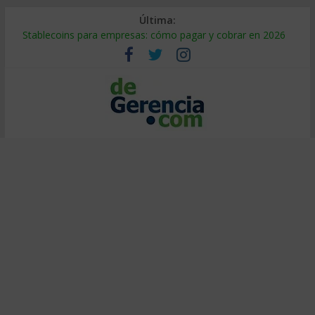
Última:
Stablecoins para empresas: cómo pagar y cobrar en 2026
Despido silencioso: qué es y por qué sale tan caro
IA en selección de personal: cómo auditarla a tiempo
Trabajo forzoso en la cadena de suministro: qué hacer
Mercado hispano de EE. UU.: cómo segmentarlo y venderle