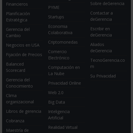
Sobre deGerencia
Financieros
PYME
Contactar a
Planificación
Startups
deGerencia
Estratégica
Economia
Escribir en
Gerencia del
Colaborativa
deGerencia
Cambio
Criptomonedas
Aliados
Negocios en USA
deGerencia
Comercio
Fijación de Precios
Electrónico
TecnoGerencia.co
Balanced
m
Computación en
Scorecard
La Nube
Su Privacidad
Gerencia del
Privacidad Online
Conocimiento
Web 2.0
Clima
organizacional
Big Data
Libros de gerencia
Inteligencia
Artificial
Cobranza
Realidad Virtual
Maestría de