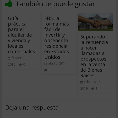
También te puede gustar
Guía
EB5, la
práctica
forma más
para el
fácil de
alquiler de
invertir y
Superando
vivienda y
obtener la
la renuencia
locales
residencia
a hacer
comerciales
en Estados
llamadas a
Unidos
prospectos
febrero 11,
en la venta
abril 5, 2014
2010
0
de Bienes
0
Raíces
febrero 26,
2019
1
Deja una respuesta