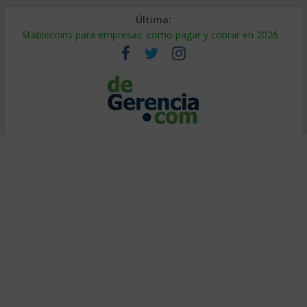
Última:
Stablecoins para empresas: cómo pagar y cobrar en 2026
Despido silencioso: qué es y por qué sale tan caro
IA en selección de personal: cómo auditarla a tiempo
Trabajo forzoso en la cadena de suministro: qué hacer
Mercado hispano de EE. UU.: cómo segmentarlo y venderle