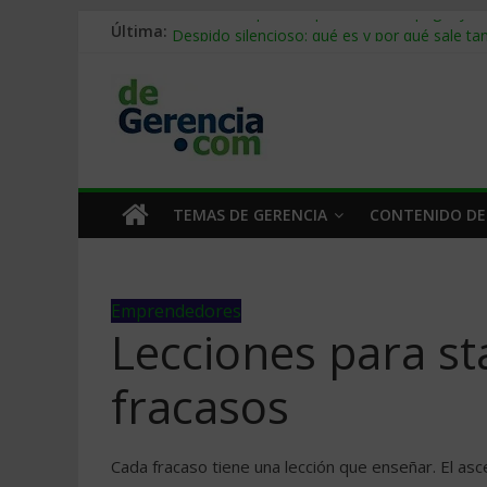
Última:
Stablecoins para empresas: cómo pagar y c
Despido silencioso: qué es y por qué sale ta
IA en selección de personal: cómo auditarla
Trabajo forzoso en la cadena de suministro:
Mercado hispano de EE. UU.: cómo segmenta
TEMAS DE GERENCIA
CONTENIDO DE
Emprendedores
Lecciones para st
fracasos
Cada fracaso tiene una lección que enseñar. El as