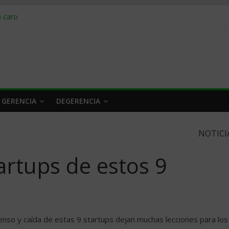
obrar en 2026
n caro
 a tiempo
 qué hacer
rlo y venderle
 GERENCIA
DEGERENCIA
NOTICI
artups de estos 9
censo y caída de estas 9 startups dejan muchas lecciones para los