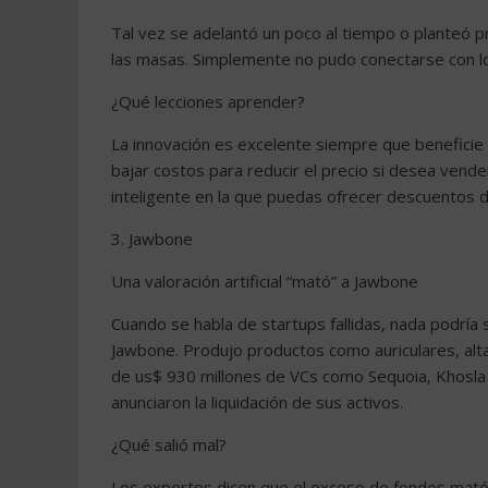
Tal vez se adelantó un poco al tiempo o planteó 
las masas. Simplemente no pudo conectarse con lo
¿Qué lecciones aprender?
La innovación es excelente siempre que beneficie
bajar costos para reducir el precio si desea vend
inteligente en la que puedas ofrecer descuentos de
3. Jawbone
Una valoración artificial “mató” a Jawbone
Cuando se habla de startups fallidas, nada podrí
Jawbone. Produjo productos como auriculares, alt
de us$ 930 millones de VCs como Sequoia, Khosla
anunciaron la liquidación de sus activos.
¿Qué salió mal?
Los expertos dicen que el exceso de fondos mató a