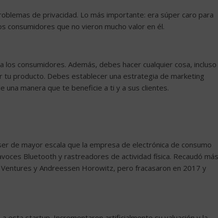
problemas de privacidad. Lo más importante: era súper caro para
s consumidores que no vieron mucho valor en él.
 a los consumidores. Además, debes hacer cualquier cosa, incluso
er tu producto. Debes establecer una estrategia de marketing
 una manera que te beneficie a ti y a sus clientes.
a ser de mayor escala que la empresa de electrónica de consumo
avoces Bluetooth y rastreadores de actividad física. Recaudó má
 Ventures y Andreessen Horowitz, pero fracasaron en 2017 y
 esta startup. Incrementaron artificialmente su valuación y la