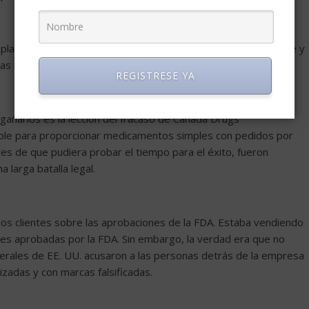
 plazo y no solo en las tendencias actuales. Además, adaptarse y
las nuevas empresas digitales.
REGISTRESE YA
gañarlos es la lección del fracaso de Canada Drugs
le para proporcionar medicamentos simples con pedidos por
tes de que pudiera probar el tiempo para el éxito, fueron
 larga batalla legal.
los clientes sobre las aprobaciones de la FDA. Estaba vendiendo
nes aprobadas por la FDA. Sin embargo, la verdad era que no
derales de EE. UU. acusaron a las personas detrás de la empresa
zadas y con marcas falsificadas.