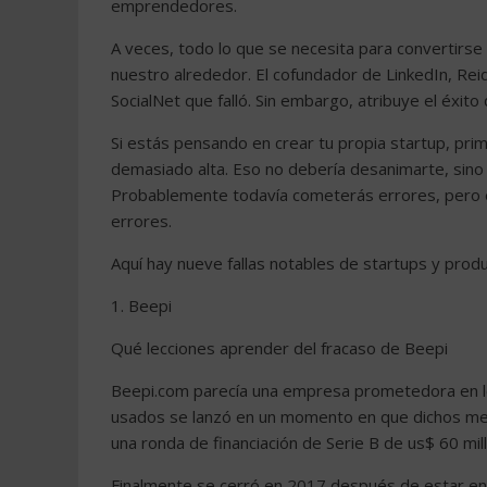
emprendedores.
A veces, todo lo que se necesita para convertirs
nuestro alrededor. El cofundador de LinkedIn, Re
SocialNet que falló. Sin embargo, atribuye el éxito
Si estás pensando en crear tu propia startup, prim
demasiado alta. Eso no debería desanimarte, sino
Probablemente todavía cometerás errores, pero es
errores.
Aquí hay nueve fallas notables de startups y pro
1. Beepi
Qué lecciones aprender del fracaso de Beepi
Beepi.com parecía una empresa prometedora en l
usados ​​se lanzó en un momento en que dichos mer
una ronda de financiación de Serie B de us$ 60 mil
Finalmente se cerró en 2017 después de estar en 