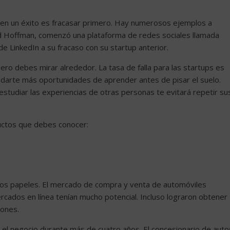
e en un éxito es fracasar primero. Hay numerosos ejemplos a
id Hoffman, comenzó una plataforma de redes sociales llamada
 de LinkedIn a su fracaso con su startup anterior.
ero debes mirar alrededor. La tasa de falla para las startups es
 darte más oportunidades de aprender antes de pisar el suelo.
tudiar las experiencias de otras personas te evitará repetir su
ductos que debes conocer:
os papeles. El mercado de compra y venta de automóviles
cados en línea tenían mucho potencial. Incluso lograron obtener
lones.
el negocio durante más de cuatro años. El concesionario de auto