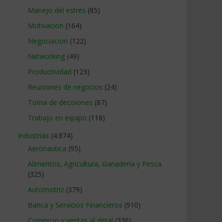
Manejo del estrés
(85)
Motivacion
(164)
Negociacion
(122)
Networking
(49)
Productividad
(123)
Reuniones de negocios
(24)
Toma de decisiones
(87)
Trabajo en equipo
(118)
Industrias
(4.874)
Aeronautica
(95)
Alimentos, Agricultura, Ganaderia y Pesca
(325)
Automotriz
(379)
Banca y Servicios Financieros
(910)
Comercio y ventas al detal
(336)