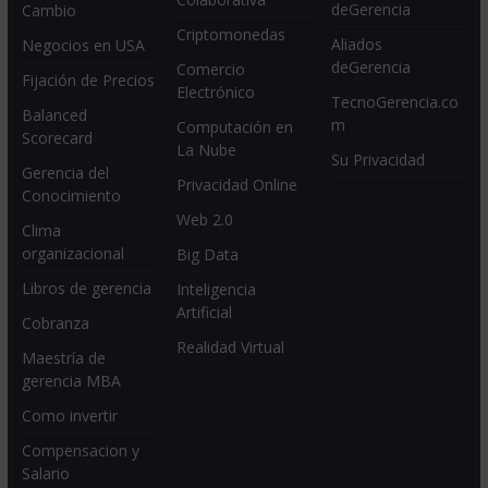
deGerencia
Cambio
Criptomonedas
Aliados
Negocios en USA
deGerencia
Comercio
Fijación de Precios
Electrónico
TecnoGerencia.co
Balanced
m
Computación en
Scorecard
La Nube
Su Privacidad
Gerencia del
Privacidad Online
Conocimiento
Web 2.0
Clima
organizacional
Big Data
Libros de gerencia
Inteligencia
Artificial
Cobranza
Realidad Virtual
Maestría de
gerencia MBA
Como invertir
Compensacion y
Salario