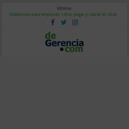
Última:
Stablecoins para empresas: cómo pagar y cobrar en 2026
Despido silencioso: qué es y por qué sale tan caro
IA en selección de personal: cómo auditarla a tiempo
Trabajo forzoso en la cadena de suministro: qué hacer
Mercado hispano de EE. UU.: cómo segmentarlo y venderle