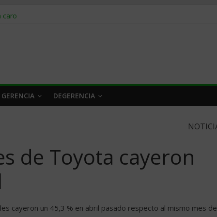
obrar en 2026
n caro
 a tiempo
 qué hacer
rlo y venderle
 GERENCIA
DEGERENCIA
NOTICI
es de Toyota cayeron
l
ales cayeron un 45,3 % en abril pasado respecto al mismo mes de