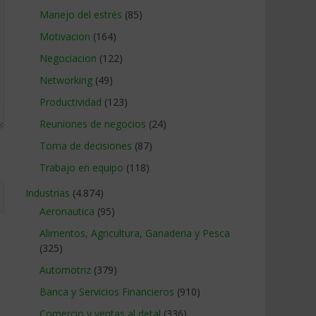
Manejo del estrés
(85)
Motivacion
(164)
Negociacion
(122)
Networking
(49)
Productividad
(123)
Reuniones de negocios
(24)
Toma de decisiones
(87)
Trabajo en equipo
(118)
Industrias
(4.874)
Aeronautica
(95)
Alimentos, Agricultura, Ganaderia y Pesca
(325)
Automotriz
(379)
Banca y Servicios Financieros
(910)
Comercio y ventas al detal
(336)