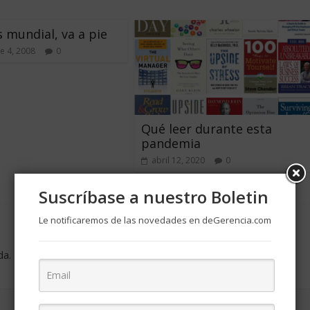
s mundial, va a pie
e 4, 2008
0
Qué leer durante esta
pandemia
abril 12, 2020
0
Suscríbase a nuestro Boletin
Le notificaremos de las novedades en deGerencia.com
da.
Los campos obligatorios están marcados con
*