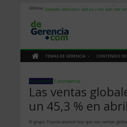
Última:
Stablecoins para empresas: cómo pagar y c
Despido silencioso: qué es y por qué sale ta
IA en selección de personal: cómo auditarla
Trabajo forzoso en la cadena de suministro:
Mercado hispano de EE. UU.: cómo segmenta
TEMAS DE GERENCIA
CONTENIDO DE
Automotriz
Coronavirus
Las ventas global
un 45,3 % en abri
El grupo Toyota anunció hoy que sus ventas glob