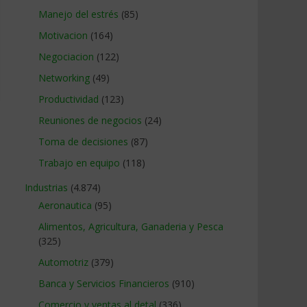
Manejo del estrés
(85)
Motivacion
(164)
Negociacion
(122)
Networking
(49)
Productividad
(123)
Reuniones de negocios
(24)
Toma de decisiones
(87)
Trabajo en equipo
(118)
Industrias
(4.874)
Aeronautica
(95)
Alimentos, Agricultura, Ganaderia y Pesca
(325)
Automotriz
(379)
Banca y Servicios Financieros
(910)
Comercio y ventas al detal
(336)