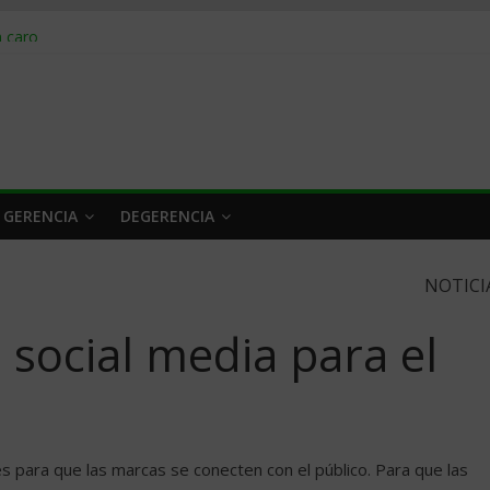
obrar en 2026
n caro
 a tiempo
 qué hacer
rlo y venderle
 GERENCIA
DEGERENCIA
NOTICI
 social media para el
 para que las marcas se conecten con el público. Para que las