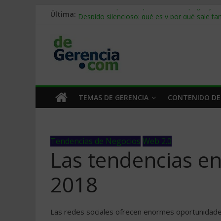
Última:
Stablecoins para empresas: cómo pagar y c
Despido silencioso: qué es y por qué sale ta
IA en selección de personal: cómo auditarla
Trabajo forzoso en la cadena de suministro:
Mercado hispano de EE. UU.: cómo segmenta
TEMAS DE GERENCIA
CONTENIDO DE
Tendencias de Negocios
Web 2.0
Las tendencias en
2018
Las redes sociales ofrecen enormes oportunidades