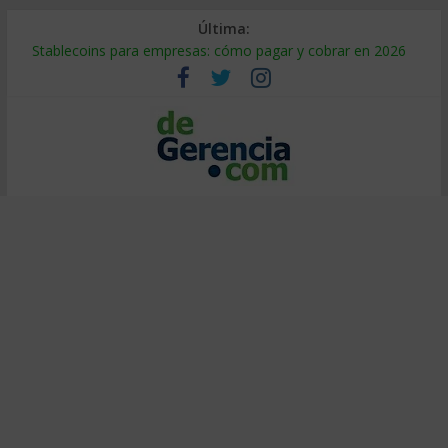
Última:
Stablecoins para empresas: cómo pagar y cobrar en 2026
Despido silencioso: qué es y por qué sale tan caro
IA en selección de personal: cómo auditarla a tiempo
Trabajo forzoso en la cadena de suministro: qué hacer
Mercado hispano de EE. UU.: cómo segmentarlo y venderle