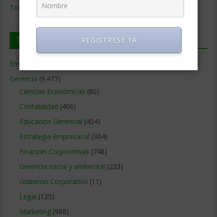
Todos los Temas
Temas de Gerencia
REGISTRESE YA
Empresas de Gerencia
(38)
Gerencia
(9.477)
Ciencias Económicas
(80)
Contabilidad
(466)
Educacion Gerencial
(454)
Estrategia Empresarial
(304)
Finanzas Corporativas
(748)
Gerencia social y ambiental
(223)
Gobierno Corporativo
(11)
Legal
(125)
Marketing
(988)