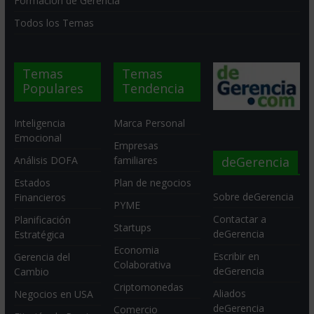
Formación de Gerencia
Todos los Temas
Temas
Temas
Populares
Tendencia
Inteligencia
Marca Personal
Emocional
Empresas
deGerencia
Análisis DOFA
familiares
Estados
Plan de negocios
Sobre deGerencia
Financieros
PYME
Contactar a
Planificación
Startups
deGerencia
Estratégica
Economia
Escribir en
Gerencia del
Colaborativa
deGerencia
Cambio
Criptomonedas
Aliados
Negocios en USA
deGerencia
Comercio