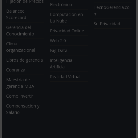
Fijación de Precios
Electrónico
TecnoGerencia.co
Balanced
m
Computación en
Scorecard
La Nube
Su Privacidad
Gerencia del
Privacidad Online
Conocimiento
Web 2.0
Clima
organizacional
Big Data
Libros de gerencia
Inteligencia
Artificial
Cobranza
Realidad Virtual
Maestría de
gerencia MBA
Como invertir
Compensacion y
Salario