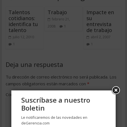
Talentos
Trabajo
Impacte en
cotidianos:
su
febrero 21,
identifica tu
entrevista
2008
1
talento
de trabajo
julio 12, 2010
abril 2, 2007
1
1
Deja una respuesta
Tu dirección de correo electrónico no será publicada.
Los
campos obligatorios están marcados con
*
Comentario
*
Suscríbase a nuestro
Boletin
Le notificaremos de las novedades en
deGerencia.com