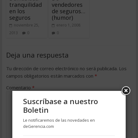
tranquilidad
vendedores
en los
de seguros…
seguros
(humor)
noviembre 25,
enero 1, 2008
2013
0
0
Deja una respuesta
Tu dirección de correo electrónico no será publicada.
Los
campos obligatorios están marcados con
*
Comentario
*
Suscríbase a nuestro
Boletin
Le notificaremos de las novedades en
deGerencia.com