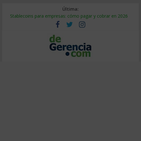
Última:
Stablecoins para empresas: cómo pagar y cobrar en 2026
Despido silencioso: qué es y por qué sale tan caro
IA en selección de personal: cómo auditarla a tiempo
Trabajo forzoso en la cadena de suministro: qué hacer
Mercado hispano de EE. UU.: cómo segmentarlo y venderle