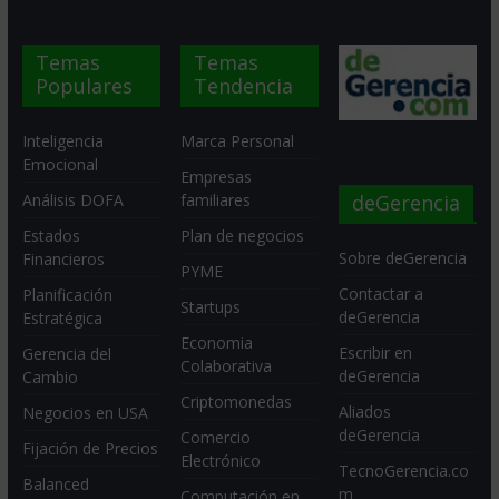
Temas
Temas
Populares
Tendencia
Inteligencia
Marca Personal
Emocional
Empresas
deGerencia
Análisis DOFA
familiares
Estados
Plan de negocios
Sobre deGerencia
Financieros
PYME
Contactar a
Planificación
Startups
deGerencia
Estratégica
Economia
Escribir en
Gerencia del
Colaborativa
deGerencia
Cambio
Criptomonedas
Aliados
Negocios en USA
deGerencia
Comercio
Fijación de Precios
Electrónico
TecnoGerencia.co
Balanced
m
Computación en