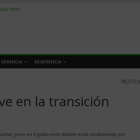
 qué hacer
rlo y venderle
obrar en 2026
n caro
 a tiempo
 GERENCIA
DEGERENCIA
NOTICI
ve en la transición
nuclear, pero en España este debate está condicionado por