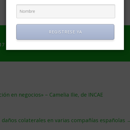
REGISTRESE YA
17
ón en negocios» – Camelia Ilie, de INCAE
 daños colaterales en varias compañías españolas