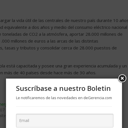
argar la vida útil de las centrales de nuestro país durante 10 año
ad equivalente a dos años y medio del consumo eléctrico nacional
de toneladas de CO2 a la atmósfera, aportar 28.000 millones de
.000 millones de euros a las arcas de las distintas
, tasas y tributos y consolidar cerca de 28.000 puestos de
ola está capacitada y posee una gran experiencia acumulada y un
a en más de 40 países desde hace más de 30 años.
Suscríbase a nuestro Boletin
Le notificaremos de las novedades en deGerencia.com
nergía nuclear
El petróleo supera los 75 dólares, la
007
cota más alta desde noviembre de
alternativa»
2014
mayo 1, 2018
En «Petroleo, Energia y Mineria»