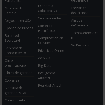
deGerencia
Estratégica
Economia
Escribir en
Gerencia del
Colaborativa
deGerencia
Cambio
Criptomonedas
Aliados
Negocios en USA
deGerencia
Comercio
Fijación de Precios
Electrónico
TecnoGerencia.co
Balanced
m
Computación en
Scorecard
La Nube
Su Privacidad
Gerencia del
Privacidad Online
Conocimiento
Web 2.0
Clima
organizacional
Big Data
Libros de gerencia
Inteligencia
Artificial
Cobranza
Realidad Virtual
Maestría de
gerencia MBA
Como invertir