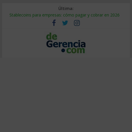
Última:
Stablecoins para empresas: cómo pagar y cobrar en 2026
Despido silencioso: qué es y por qué sale tan caro
IA en selección de personal: cómo auditarla a tiempo
Trabajo forzoso en la cadena de suministro: qué hacer
Mercado hispano de EE. UU.: cómo segmentarlo y venderle