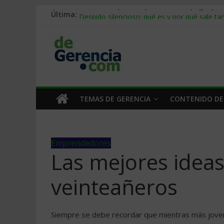
Última:
Stablecoins para empresas: cómo pagar y c
Despido silencioso: qué es y por qué sale ta
IA en selección de personal: cómo auditarla
Trabajo forzoso en la cadena de suministro:
Mercado hispano de EE. UU.: cómo segmenta
TEMAS DE GERENCIA
CONTENIDO DE
Emprendedores
Las mejores ideas
veinteañeros
Siempre se debe recordar que mientras más joven