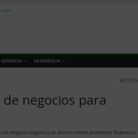
obrar en 2026
n caro
 a tiempo
 qué hacer
rlo y venderle
 GERENCIA
DEGERENCIA
NOTICI
 de negocios para
 se tenga un negocio y se ahorre, menos problemas financieras