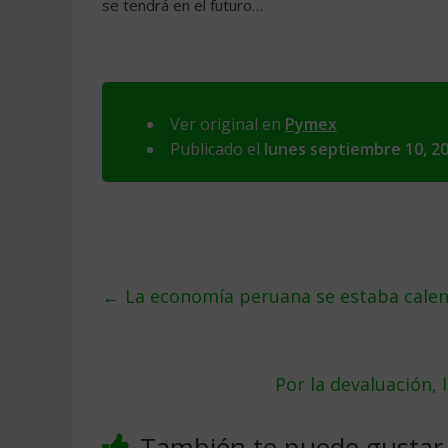
se tendrá en el futuro…
Ver original en
Pymex
Publicado el
lunes septiembre 10, 2
←
La economía peruana se estaba calent
Por la devaluación, 
También te puede gustar