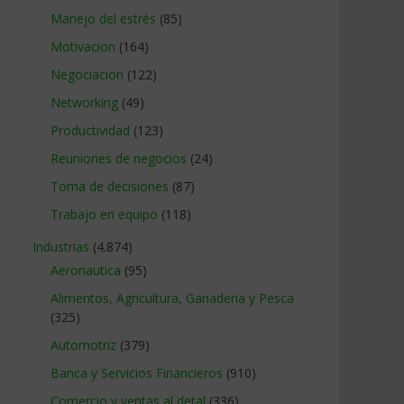
Manejo del estrés
(85)
Motivacion
(164)
Negociacion
(122)
Networking
(49)
Productividad
(123)
Reuniones de negocios
(24)
Toma de decisiones
(87)
Trabajo en equipo
(118)
Industrias
(4.874)
Aeronautica
(95)
Alimentos, Agricultura, Ganaderia y Pesca
(325)
Automotriz
(379)
Banca y Servicios Financieros
(910)
Comercio y ventas al detal
(336)