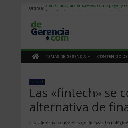
Última:
Stablecoins para empresas: cómo pagar y c
Despido silencioso: qué es y por qué sale ta
IA en selección de personal: cómo auditarla
Trabajo forzoso en la cadena de suministro:
Mercado hispano de EE. UU.: cómo segmenta
TEMAS DE GERENCIA
CONTENIDO DE
Fintech
Las «fintech» se 
alternativa de fi
Las «fintech» o empresas de finanzas tecnológicas 