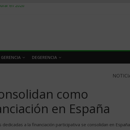
obrar en 2026
n caro
 a tiempo
 qué hacer
rlo y venderle
 GERENCIA
DEGERENCIA
NOTICI
consolidan como
nanciación en España
dedicadas a la financiación participativa se consolidan en España