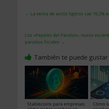
←
La venta de autos ligeros cae 10.2% 
Los «Papeles del Paraíso», nuevo escán
paraísos fiscales
→
También te puede gustar
Stablecoins para empresas:
Cómo la
cómo pagar y cobrar en
revoluc