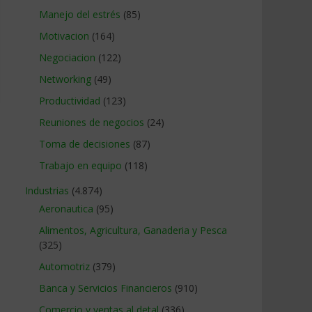
Manejo del estrés
(85)
Motivacion
(164)
Negociacion
(122)
Networking
(49)
Productividad
(123)
Reuniones de negocios
(24)
Toma de decisiones
(87)
Trabajo en equipo
(118)
Industrias
(4.874)
Aeronautica
(95)
Alimentos, Agricultura, Ganaderia y Pesca
(325)
Automotriz
(379)
Banca y Servicios Financieros
(910)
Comercio y ventas al detal
(336)