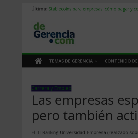
Mercado hispano de EE. UU.: cómo segmenta
Última:
Stablecoins para empresas: cómo pagar y c
Despido silencioso: qué es y por qué sale ta
IA en selección de personal: cómo auditarla
Trabajo forzoso en la cadena de suministro:
TEMAS DE GERENCIA
CONTENIDO DE
Carrera y Empleo
Las empresas esp
pero también act
El III Ranking Universidad-Empresa (realizado s