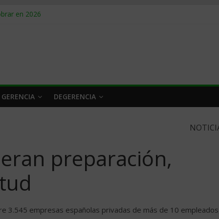
rlo y venderle
obrar en 2026
n caro
 a tiempo
 qué hacer
 GERENCIA
DEGERENCIA
NOTICI
eran preparación,
itud
obre 3.545 empresas españolas privadas de más de 10 empleados