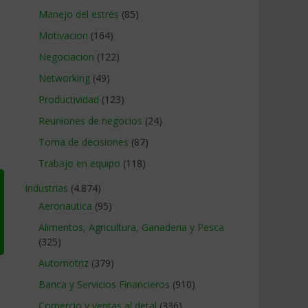
Manejo del estrés
(85)
Motivacion
(164)
Negociacion
(122)
Networking
(49)
Productividad
(123)
Reuniones de negocios
(24)
Toma de decisiones
(87)
Trabajo en equipo
(118)
Industrias
(4.874)
Aeronautica
(95)
Alimentos, Agricultura, Ganaderia y Pesca
(325)
Automotriz
(379)
Banca y Servicios Financieros
(910)
Comercio y ventas al detal
(336)