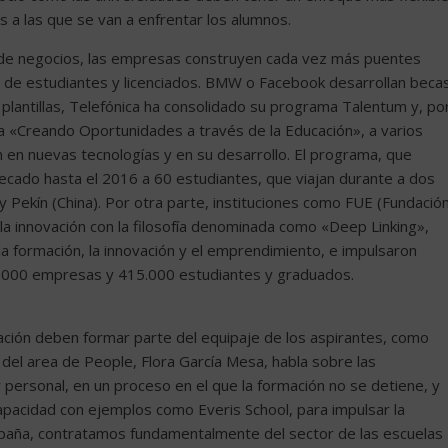
es a las que se van a enfrentar los alumnos.
s de negocios, las empresas construyen cada vez más puentes
a de estudiantes y licenciados. BMW o Facebook desarrollan beca
 plantillas, Telefónica ha consolidado su programa Talentum y, po
a «Creando Oportunidades a través de la Educación», a varios
 en nuevas tecnologías y en su desarrollo. El programa, que
cado hasta el 2016 a 60 estudiantes, que viajan durante a dos
Pekín (China). Por otra parte, instituciones como FUE (Fundació
la innovación con la filosofía denominada como «Deep Linking»,
la formación, la innovación y el emprendimiento, e impulsaron
510.000 empresas y 415.000 estudiantes y graduados.
ovación deben formar parte del equipaje de los aspirantes, como
 del area de People, Flora García Mesa, habla sobre las
 personal, en un proceso en el que la formación no se detiene, y
apacidad con ejemplos como Everis School, para impulsar la
spaña, contratamos fundamentalmente del sector de las escuelas