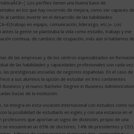
rmáticaÃ¢â¬¦ Los perfiles tienen una buena base de
entales en los que hay recorrido de mejora, como ser capaces d
n al cambio; invertir en el desarrollo de las habilidades
â¬Ë(trabajo en equipo, comunicación, liderazgo, etc.)». Los
 antes la gente se planteaba la vida como estudio, trabajo y me
ación continua, de cambios de ocupación, más aún si hablamos d
bvias de las empresas y de los centros especializados en formació
lobal de las habilidades y capacidades profesionales son cada vez
las prestigiosas escuelas de negocios españolas. En el caso de
frece a sus alumnos la opción de estudiar en tres continentes
al Business y el nuevo Bachelor Degree in Business Administratio
das bazas de la institución.
te, se integra en esta vocación internacional con estudios como su
n la posibilidad de estudiarlo en inglés y con una estancia en el
n profesores que aportan un signo de distinción, propio de una
ue se encuentran un 65% de doctores, 14% de presidentes y CEO
oring», talleres de competencias transversales, «networking» y