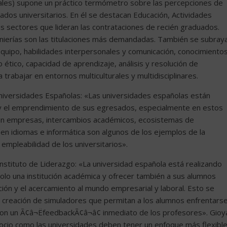
nales) supone un práctico termómetro sobre las percepciones de
dos universitarios. En él se destacan Educación, Actividades
s sectores que lideran las contrataciones de recién graduados.
enierías son las titulaciones más demandadas. También se subray
quipo, habilidades interpersonales y comunicación, conocimiento
ético, capacidad de aprendizaje, análisis y resolución de
a trabajar en entornos multiculturales y multidisciplinares.
niversidades Españolas: «Las universidades españolas están
y el emprendimiento de sus egresados, especialmente en estos
s en empresas, intercambios académicos, ecosistemas de
en idiomas e informática son algunos de los ejemplos de la
 empleabilidad de los universitarios».
Instituto de Liderazgo: «La universidad española está realizando
lo una institución académica y ofrecer también a sus alumnos
ión y el acercamiento al mundo empresarial y laboral. Esto se
a creación de simuladores que permitan a los alumnos enfrentars
on un Ã¢â¬ËfeedbackÃ¢â¬â¢ inmediato de los profesores». Gioy
ocio como las universidades deben tener un enfoque más flexibl