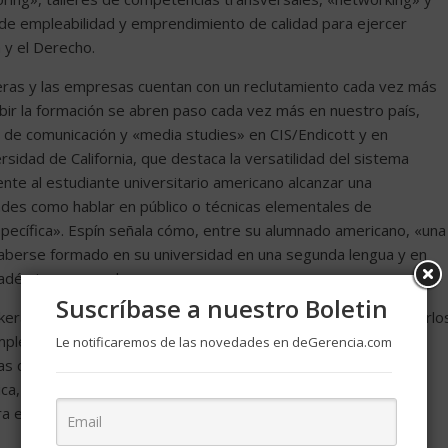
 de empleabilidad y emprendimiento de calidad para ejercer
 y el Derecho.
eras y las empresas cuentan con un reclutamiento cada vez más
ebir la formación se abren paso cada vez más en nuestro país,
 de comunicación y «media studies» en CIS/Endicott y en
sidad de California, que destaca la versatilidad del sistema
nte al estudiante universitario americano alcanzar una
dades como hablar en público o técnicas elementales de
específica». Espín señala cómo, entre su alumnado americano, «una
haberse formado en su universidad en una segunda lengua y en
cadémico personal».
Suscríbase a nuestro Boletin
era, estudiante de Ingeniería Electrónica en la Universidad Carlo
 empleabilidad y el emprendimiento: «Durante los cuatro años de
Le notificaremos de las novedades en deGerencia.com
 dedicadas a la preparación del estudiante al mundo laboral:
ca, organización industrial y prácticas externas». Un paso más
ara el que habrá que reinventarse continuamente…