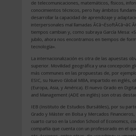
de telecomunicaciones, matemáticos, físicos, info
conocimientos técnicos, pero hay ámbitos fundam
desarrollar la capacidad de aprendizaje y adaptació
interpersonales mal llamadas Ã¢â¬ËsoftÃ¢â¬â¢ Ã¢
tiempos cambian y, como subraya García Mesa: «Si
jubilo, ahora nos encontramos en tiempos de form
tecnología».
La internacionalización es otra de las apuestas o
superior. Movilidad geográfica y una concepción g
más communes en las propuestas de, por ejemplo, 
ESIC, su Nuevo Global MBA, impartido en inglés, o
(Europa, Asia, y América). El nuevo Grado en Digit
and Management (ADE en inglés) son otras destaca
IEB (Instituto de Estudios Bursátiles), por su par
Grado y Máster en Bolsa y Mercados Financieros, co
cuarto curso en la London School of Economics, co
compañía que cuenta con un profesorado en el q
etc. Acciones, entre otras, de «coaching» y «ment