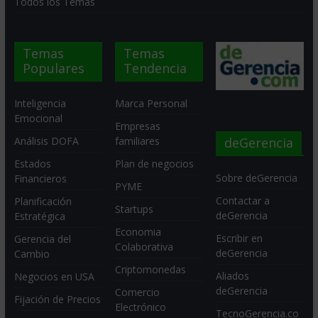
Todos los Temas
Temas
Temas
Populares
Tendencia
Inteligencia
Marca Personal
Emocional
Empresas
deGerencia
Análisis DOFA
familiares
Estados
Plan de negocios
Sobre deGerencia
Financieros
PYME
Contactar a
Planificación
Startups
deGerencia
Estratégica
Economia
Escribir en
Gerencia del
Colaborativa
deGerencia
Cambio
Criptomonedas
Aliados
Negocios en USA
deGerencia
Comercio
Fijación de Precios
Electrónico
TecnoGerencia.co