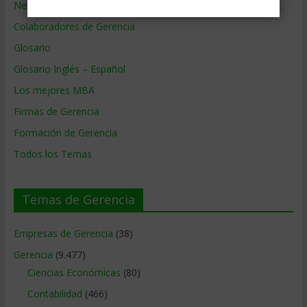
Negocios por País
Colaboradores de Gerencia
Glosario
Glosario Inglés – Español
Los mejores MBA
Firmas de Gerencia
Formación de Gerencia
Todos los Temas
Temas de Gerencia
Empresas de Gerencia
(38)
Gerencia
(9.477)
Ciencias Económicas
(80)
Contabilidad
(466)