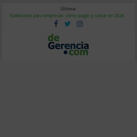
Última:
Stablecoins para empresas: cómo pagar y cobrar en 2026
Despido silencioso: qué es y por qué sale tan caro
IA en selección de personal: cómo auditarla a tiempo
Trabajo forzoso en la cadena de suministro: qué hacer
Mercado hispano de EE. UU.: cómo segmentarlo y venderle