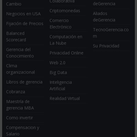
Colaborativa
deGerencia
Cambio
Criptomonedas
Aliados
Negocios en USA
deGerencia
Comercio
Fijación de Precios
Electrónico
TecnoGerencia.co
Balanced
m
Computación en
Scorecard
La Nube
Su Privacidad
Gerencia del
Privacidad Online
Conocimiento
Web 2.0
Clima
organizacional
Big Data
Libros de gerencia
Inteligencia
Artificial
Cobranza
Realidad Virtual
Maestría de
gerencia MBA
Como invertir
Compensacion y
Salario