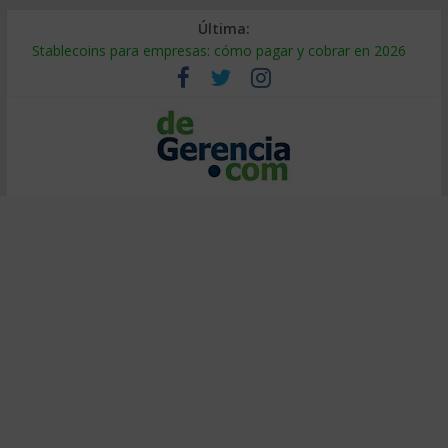
Última:
Stablecoins para empresas: cómo pagar y cobrar en 2026
Despido silencioso: qué es y por qué sale tan caro
IA en selección de personal: cómo auditarla a tiempo
Trabajo forzoso en la cadena de suministro: qué hacer
Mercado hispano de EE. UU.: cómo segmentarlo y venderle