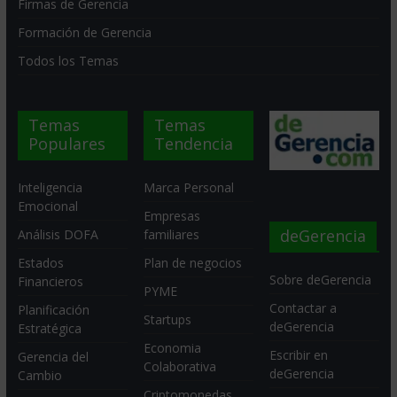
Firmas de Gerencia
Formación de Gerencia
Todos los Temas
Temas
Temas
Populares
Tendencia
Inteligencia
Marca Personal
Emocional
Empresas
deGerencia
Análisis DOFA
familiares
Estados
Plan de negocios
Sobre deGerencia
Financieros
PYME
Contactar a
Planificación
Startups
deGerencia
Estratégica
Economia
Escribir en
Gerencia del
Colaborativa
deGerencia
Cambio
Criptomonedas