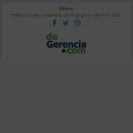
Última:
Stablecoins para empresas: cómo pagar y cobrar en 2026
Despido silencioso: qué es y por qué sale tan caro
IA en selección de personal: cómo auditarla a tiempo
Trabajo forzoso en la cadena de suministro: qué hacer
Mercado hispano de EE. UU.: cómo segmentarlo y venderle