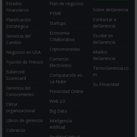
Estados
Plan de negocios
Sobre deGerencia
Financieros
PYME
Contactar a
Planificación
Startups
deGerencia
Estratégica
Economia
Escribir en
Gerencia del
Colaborativa
deGerencia
Cambio
Criptomonedas
Aliados
Negocios en USA
deGerencia
Comercio
Fijación de Precios
Electrónico
TecnoGerencia.co
Balanced
m
Computación en
Scorecard
La Nube
Su Privacidad
Gerencia del
Privacidad Online
Conocimiento
Web 2.0
Clima
organizacional
Big Data
Libros de gerencia
Inteligencia
Artificial
Cobranza
Realidad Virtual