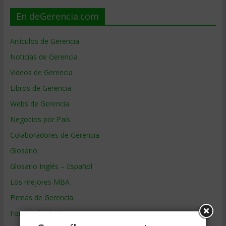
En deGerencia.com
Artículos de Gerencia
Noticias de Gerencia
Videos de Gerencia
Libros de Gerencia
Webs de Gerencia
Negocios por País
Colaboradores de Gerencia
Glosario
Glosario Inglés – Español
Los mejores MBA
Firmas de Gerencia
Formación de Gerencia