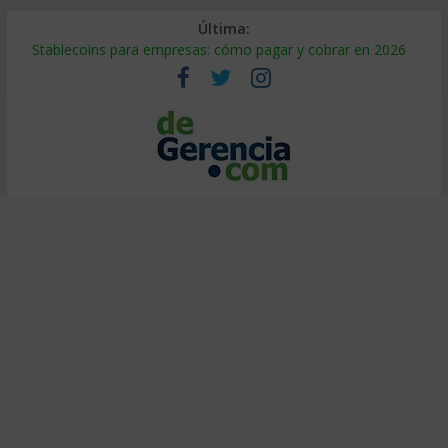
Última:
Stablecoins para empresas: cómo pagar y cobrar en 2026
Despido silencioso: qué es y por qué sale tan caro
IA en selección de personal: cómo auditarla a tiempo
Trabajo forzoso en la cadena de suministro: qué hacer
Mercado hispano de EE. UU.: cómo segmentarlo y venderle