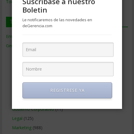
Suscríbase a nuestro
Todos los Temas
Boletin
Le notificaremos de las novedades en
Temas de Gerencia
deGerencia.com
Empresas de Gerencia
(38)
Gerencia
(9.477)
Ciencias Económicas
(80)
Contabilidad
(466)
Educacion Gerencial
(454)
Estrategia Empresarial
(304)
REGISTRESE YA
Finanzas Corporativas
(748)
Gerencia social y ambiental
(223)
Gobierno Corporativo
(11)
Legal
(125)
Marketing
(988)