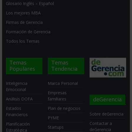
Glosario Inglés – Español
Los mejores MBA
Firmas de Gerencia
Formación de Gerencia
Todos los Temas
Temas
Temas
Populares
Tendencia
Inteligencia
Marca Personal
Emocional
Empresas
deGerencia
Análisis DOFA
familiares
Estados
Plan de negocios
Sobre deGerencia
Financieros
PYME
Contactar a
Planificación
Startups
deGerencia
Estratégica