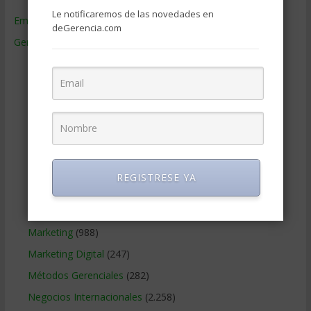
Le notificaremos de las novedades en
Empresas de Gerencia
(38)
deGerencia.com
Gerencia
(9.481)
Ciencias Económicas
(80)
Contabilidad
(466)
Educacion Gerencial
(454)
Estrategia Empresarial
(304)
Finanzas Corporativas
(748)
Gerencia social y ambiental
(223)
REGISTRESE YA
Gobierno Corporativo
(11)
Legal
(125)
Marketing
(988)
Marketing Digital
(247)
Métodos Gerenciales
(282)
Negocios Internacionales
(2.258)