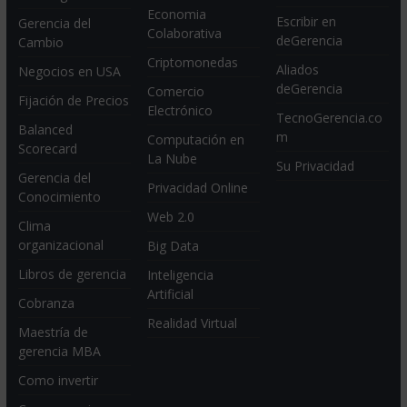
Economia
Escribir en
Gerencia del
Colaborativa
deGerencia
Cambio
Criptomonedas
Aliados
Negocios en USA
deGerencia
Comercio
Fijación de Precios
Electrónico
TecnoGerencia.co
Balanced
m
Computación en
Scorecard
La Nube
Su Privacidad
Gerencia del
Privacidad Online
Conocimiento
Web 2.0
Clima
organizacional
Big Data
Libros de gerencia
Inteligencia
Artificial
Cobranza
Realidad Virtual
Maestría de
gerencia MBA
Como invertir