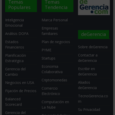
Temas
Temas
Populares
Tendencia
Inteligencia
Marca Personal
Emocional
Empresas
deGerencia
Análisis DOFA
familiares
Estados
Plan de negocios
Sobre deGerencia
Financieros
PYME
Contactar a
Planificación
Startups
deGerencia
Estratégica
Economia
Escribir en
Gerencia del
Colaborativa
deGerencia
Cambio
Criptomonedas
Aliados
Negocios en USA
deGerencia
Comercio
Fijación de Precios
Electrónico
TecnoGerencia.co
Balanced
m
Computación en
Scorecard
La Nube
Su Privacidad
Gerencia del