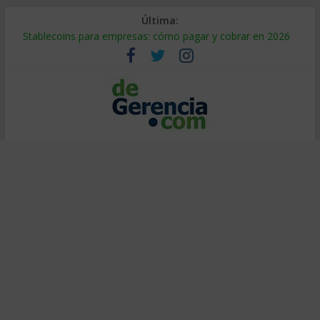
Última:
Stablecoins para empresas: cómo pagar y cobrar en 2026
Despido silencioso: qué es y por qué sale tan caro
IA en selección de personal: cómo auditarla a tiempo
Trabajo forzoso en la cadena de suministro: qué hacer
Mercado hispano de EE. UU.: cómo segmentarlo y venderle