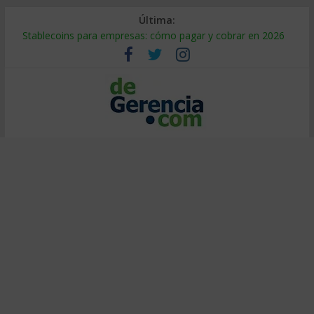
Última:
Stablecoins para empresas: cómo pagar y cobrar en 2026
Despido silencioso: qué es y por qué sale tan caro
IA en selección de personal: cómo auditarla a tiempo
Trabajo forzoso en la cadena de suministro: qué hacer
Mercado hispano de EE. UU.: cómo segmentarlo y venderle