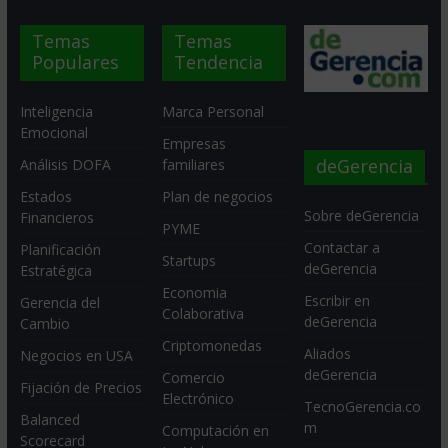
Temas
Temas
Populares
Tendencia
Inteligencia
Marca Personal
Emocional
Empresas
deGerencia
Análisis DOFA
familiares
Estados
Plan de negocios
Sobre deGerencia
Financieros
PYME
Contactar a
Planificación
Startups
deGerencia
Estratégica
Economia
Escribir en
Gerencia del
Colaborativa
deGerencia
Cambio
Criptomonedas
Aliados
Negocios en USA
deGerencia
Comercio
Fijación de Precios
Electrónico
TecnoGerencia.co
Balanced
m
Computación en
Scorecard