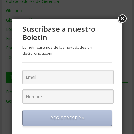
Colaboradores de Gerencia
Glosario
Glosario Inglés – Español
Suscríbase a nuestro
Los mejores MBA
Boletin
Firmas de Gerencia
Le notificaremos de las novedades en
Formación de Gerencia
deGerencia.com
Todos los Temas
Temas de Gerencia
Empresas de Gerencia
(38)
Gerencia
(9.477)
Ciencias Económicas
(80)
REGISTRESE YA
Contabilidad
(466)
Educacion Gerencial
(454)