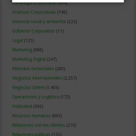
Estrategia Empresarial
(304)
Finanzas Corporativas
(748)
Gerencia social y ambiental
(223)
Gobierno Corporativo
(11)
Legal
(125)
Marketing
(988)
Marketing Digital
(247)
Métodos Gerenciales
(280)
Negocios Internacionales
(2.257)
Negocios Online
(1.405)
Operaciones y Logística
(172)
Publicidad
(306)
Recursos Humanos
(865)
Relaciones con los clientes
(219)
Relaciones publicas
(132)