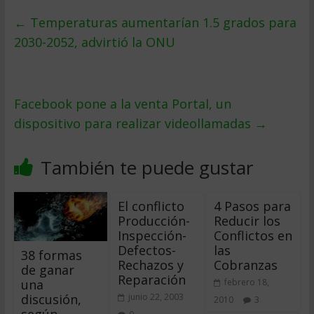
←
Temperaturas aumentarían 1.5 grados para
2030-2052, advirtió la ONU
Facebook pone a la venta Portal, un
dispositivo para realizar videollamadas
→
También te puede gustar
El conflicto
4 Pasos para
Producción-
Reducir los
Inspección-
Conflictos en
Defectos-
las
38 formas
Rechazos y
Cobranzas
de ganar
Reparación
una
febrero 18,
discusión,
junio 22, 2003
2010
3
según