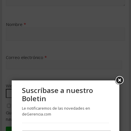
Nombre
*
Correo electrónico
*
Web
Suscríbase a nuestro
Boletin
Le notificaremos de las novedades en
Guarda mi nombre, correo electrónico y web en este
deGerencia.com
navegador para la próxima vez que comente.