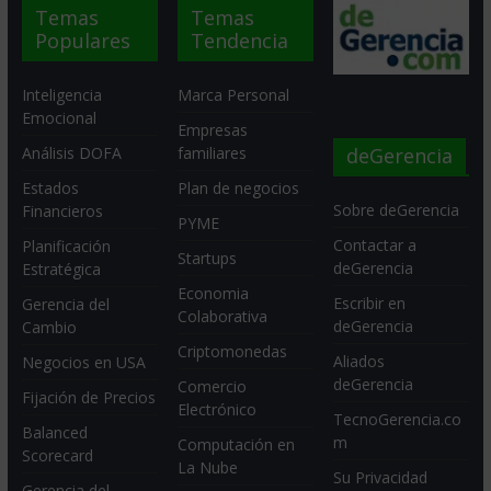
Temas
Temas
Populares
Tendencia
Inteligencia
Marca Personal
Emocional
Empresas
deGerencia
Análisis DOFA
familiares
Estados
Plan de negocios
Sobre deGerencia
Financieros
PYME
Contactar a
Planificación
Startups
deGerencia
Estratégica
Economia
Escribir en
Gerencia del
Colaborativa
deGerencia
Cambio
Criptomonedas
Aliados
Negocios en USA
deGerencia
Comercio
Fijación de Precios
Electrónico
TecnoGerencia.co
Balanced
m
Computación en
Scorecard
La Nube
Su Privacidad
Gerencia del