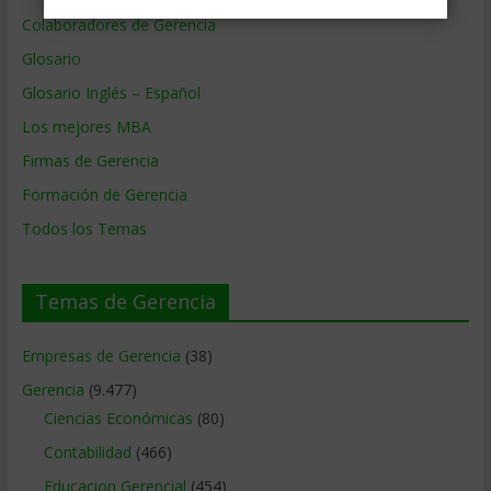
Colaboradores de Gerencia
Glosario
Glosario Inglés – Español
Los mejores MBA
Firmas de Gerencia
Formación de Gerencia
Todos los Temas
Temas de Gerencia
Empresas de Gerencia
(38)
Gerencia
(9.477)
Ciencias Económicas
(80)
Contabilidad
(466)
Educacion Gerencial
(454)