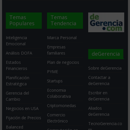
Temas
Temas
Populares
Tendencia
Inteligencia
Marca Personal
Emocional
Empresas
deGerencia
Análisis DOFA
familiares
Estados
Plan de negocios
Sobre deGerencia
Financieros
PYME
Contactar a
Planificación
Startups
deGerencia
Estratégica
Economia
Escribir en
Gerencia del
Colaborativa
deGerencia
Cambio
Criptomonedas
Aliados
Negocios en USA
deGerencia
Comercio
Fijación de Precios
Electrónico
TecnoGerencia.co
Balanced
m