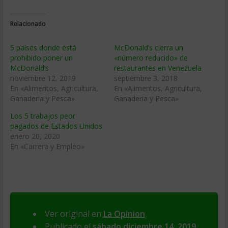
Relacionado
5 países donde está
McDonald’s cierra un
prohibido poner un
«número reducido» de
McDonald’s
restaurantes en Venezuela
noviembre 12, 2019
septiembre 3, 2018
En «Alimentos, Agricultura,
En «Alimentos, Agricultura,
Ganaderia y Pesca»
Ganaderia y Pesca»
Los 5 trabajos peor
pagados de Estados Unidos
enero 20, 2020
En «Carrera y Empleo»
Ver original en
La Opinion
Publicado el
sábado diciembre 14, 2019