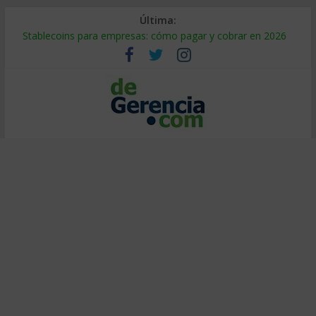
Última:
Stablecoins para empresas: cómo pagar y cobrar en 2026
Despido silencioso: qué es y por qué sale tan caro
IA en selección de personal: cómo auditarla a tiempo
Trabajo forzoso en la cadena de suministro: qué hacer
Mercado hispano de EE. UU.: cómo segmentarlo y venderle