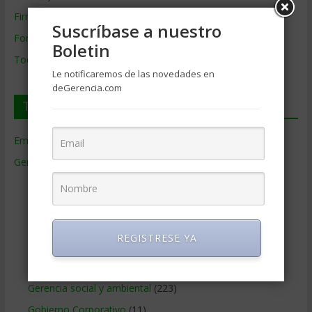
Firmas de Gerencia
Suscríbase a nuestro
Formación de Gerencia
Boletin
Todos los Temas
Le notificaremos de las novedades en
deGerencia.com
Temas de Gerencia
Empresas de Gerencia
(38)
Gerencia
(9.477)
Ciencias Económicas
(80)
Contabilidad
(466)
Educacion Gerencial
(454)
REGISTRESE YA
Estrategia Empresarial
(304)
Finanzas Corporativas
(748)
Gerencia social y ambiental
(223)
Gobierno Corporativo
(11)