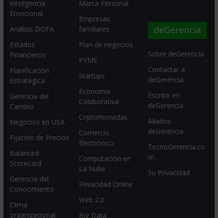
Inteligencia
Marca Personal
Emocional
Empresas
deGerencia
Análisis DOFA
familiares
Estados
Plan de negocios
Sobre deGerencia
Financieros
PYME
Contactar a
Planificación
Startups
deGerencia
Estratégica
Economia
Escribir en
Gerencia del
Colaborativa
deGerencia
Cambio
Criptomonedas
Aliados
Negocios en USA
deGerencia
Comercio
Fijación de Precios
Electrónico
TecnoGerencia.co
Balanced
m
Computación en
Scorecard
La Nube
Su Privacidad
Gerencia del
Privacidad Online
Conocimiento
Web 2.0
Clima
organizacional
Big Data