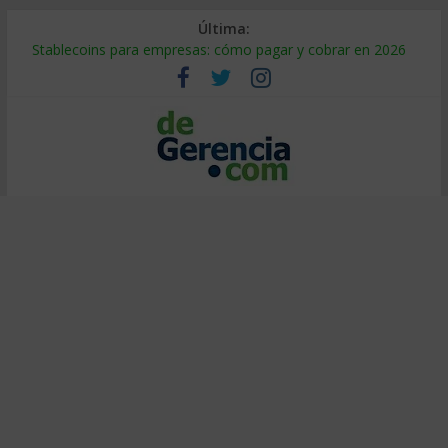
Última:
Stablecoins para empresas: cómo pagar y cobrar en 2026
Despido silencioso: qué es y por qué sale tan caro
IA en selección de personal: cómo auditarla a tiempo
Trabajo forzoso en la cadena de suministro: qué hacer
Mercado hispano de EE. UU.: cómo segmentarlo y venderle