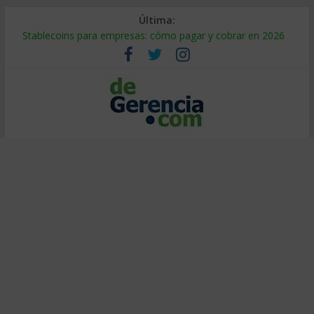
Última:
Stablecoins para empresas: cómo pagar y cobrar en 2026
Despido silencioso: qué es y por qué sale tan caro
IA en selección de personal: cómo auditarla a tiempo
Trabajo forzoso en la cadena de suministro: qué hacer
Mercado hispano de EE. UU.: cómo segmentarlo y venderle