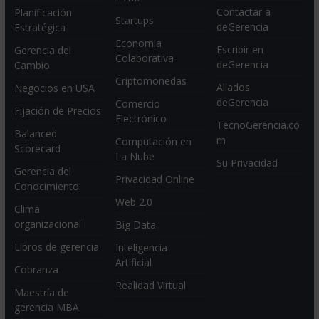
Contactar a
Planificación
Startups
deGerencia
Estratégica
Economia
Escribir en
Gerencia del
Colaborativa
deGerencia
Cambio
Criptomonedas
Aliados
Negocios en USA
deGerencia
Comercio
Fijación de Precios
Electrónico
TecnoGerencia.co
Balanced
m
Computación en
Scorecard
La Nube
Su Privacidad
Gerencia del
Privacidad Online
Conocimiento
Web 2.0
Clima
organizacional
Big Data
Libros de gerencia
Inteligencia
Artificial
Cobranza
Realidad Virtual
Maestría de
gerencia MBA