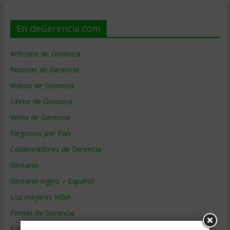
En deGerencia.com
Artículos de Gerencia
Noticias de Gerencia
Videos de Gerencia
Libros de Gerencia
Webs de Gerencia
Negocios por País
Colaboradores de Gerencia
Glosario
Glosario Inglés – Español
Los mejores MBA
Firmas de Gerencia
Formación de Gerencia