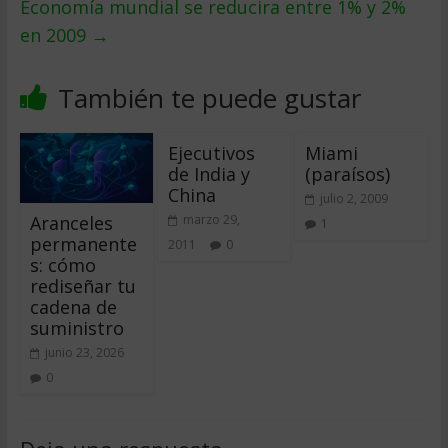
Economí­a mundial se reducira entre 1% y 2%
en 2009
→
También te puede gustar
Ejecutivos
Miami
de India y
(paraísos)
China
julio 2, 2009
Aranceles
marzo 29,
1
permanente
2011
0
s: cómo
rediseñar tu
cadena de
suministro
junio 23, 2026
0