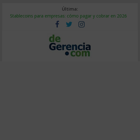
Última:
Stablecoins para empresas: cómo pagar y cobrar en 2026
Despido silencioso: qué es y por qué sale tan caro
IA en selección de personal: cómo auditarla a tiempo
Trabajo forzoso en la cadena de suministro: qué hacer
Mercado hispano de EE. UU.: cómo segmentarlo y venderle