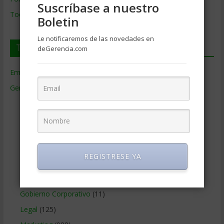
Suscríbase a nuestro
Todos los Temas
Boletin
Le notificaremos de las novedades en
Temas de Gerencia
deGerencia.com
Empresas de Gerencia
(38)
Gerencia
(9.477)
Ciencias Económicas
(80)
Contabilidad
(466)
Educacion Gerencial
(454)
Estrategia Empresarial
(304)
REGISTRESE YA
Finanzas Corporativas
(748)
Gerencia social y ambiental
(223)
Gobierno Corporativo
(11)
Legal
(125)