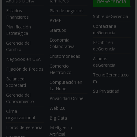
deGerencia
Análisis DOFA
familiares
Estados
Plan de negocios
Sobre deGerencia
Financieros
PYME
Contactar a
Planificación
Startups
deGerencia
Estratégica
Economia
Escribir en
Gerencia del
Colaborativa
deGerencia
Cambio
Criptomonedas
Aliados
Negocios en USA
deGerencia
Comercio
Fijación de Precios
Electrónico
TecnoGerencia.co
Balanced
m
Computación en
Scorecard
La Nube
Su Privacidad
Gerencia del
Privacidad Online
Conocimiento
Web 2.0
Clima
organizacional
Big Data
Libros de gerencia
Inteligencia
Artificial