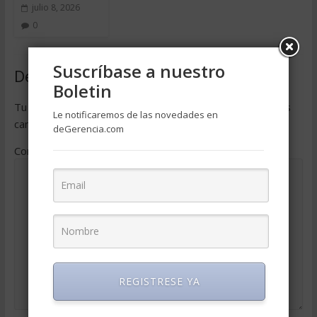
julio 8, 2026
0
Suscríbase a nuestro
Deja una respuesta
Boletin
Tu dirección de correo electrónico no será publicada.
Los
Le notificaremos de las novedades en
campos obligatorios están marcados con
*
deGerencia.com
Comentario
*
REGISTRESE YA