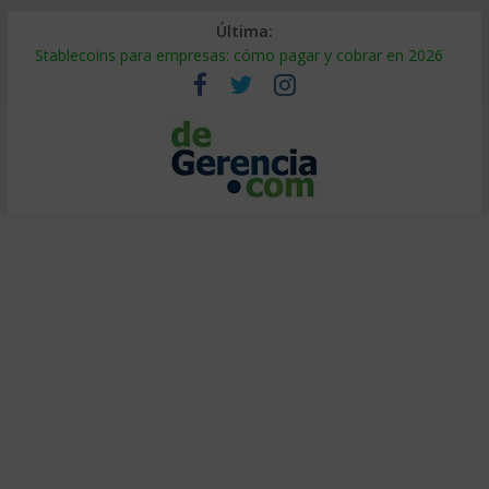
Última:
Stablecoins para empresas: cómo pagar y cobrar en 2026
Despido silencioso: qué es y por qué sale tan caro
IA en selección de personal: cómo auditarla a tiempo
Trabajo forzoso en la cadena de suministro: qué hacer
Mercado hispano de EE. UU.: cómo segmentarlo y venderle