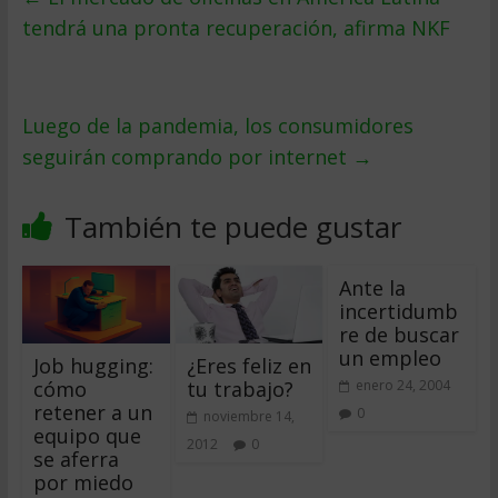
tendrá una pronta recuperación, afirma NKF
Luego de la pandemia, los consumidores
seguirán comprando por internet
→
También te puede gustar
Ante la
incertidumb
re de buscar
un empleo
Job hugging:
¿Eres feliz en
cómo
tu trabajo?
enero 24, 2004
retener a un
0
noviembre 14,
equipo que
2012
0
se aferra
por miedo