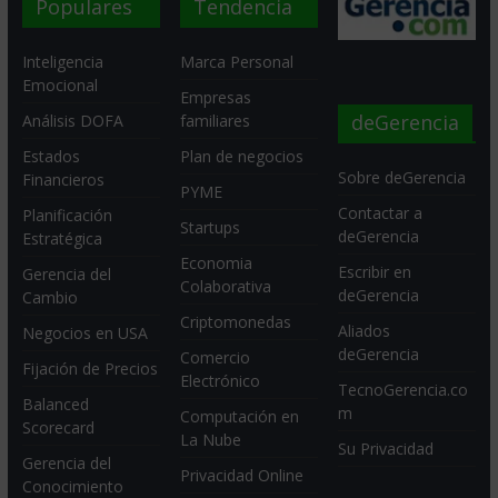
Populares
Tendencia
Inteligencia
Marca Personal
Emocional
Empresas
deGerencia
Análisis DOFA
familiares
Estados
Plan de negocios
Sobre deGerencia
Financieros
PYME
Contactar a
Planificación
Startups
deGerencia
Estratégica
Economia
Escribir en
Gerencia del
Colaborativa
deGerencia
Cambio
Criptomonedas
Aliados
Negocios en USA
deGerencia
Comercio
Fijación de Precios
Electrónico
TecnoGerencia.co
Balanced
m
Computación en
Scorecard
La Nube
Su Privacidad
Gerencia del
Privacidad Online
Conocimiento