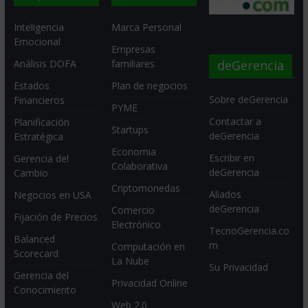
Inteligencia
Marca Personal
Emocional
Empresas
deGerencia
Análisis DOFA
familiares
Estados
Plan de negocios
Sobre deGerencia
Financieros
PYME
Contactar a
Planificación
Startups
deGerencia
Estratégica
Economia
Escribir en
Gerencia del
Colaborativa
deGerencia
Cambio
Criptomonedas
Aliados
Negocios en USA
deGerencia
Comercio
Fijación de Precios
Electrónico
TecnoGerencia.co
Balanced
m
Computación en
Scorecard
La Nube
Su Privacidad
Gerencia del
Privacidad Online
Conocimiento
Web 2.0