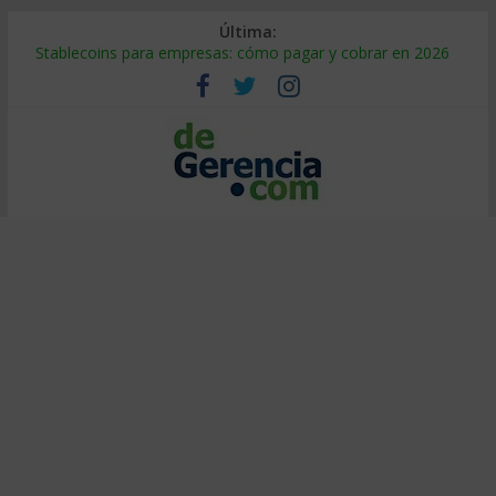
Última:
Stablecoins para empresas: cómo pagar y cobrar en 2026
Despido silencioso: qué es y por qué sale tan caro
IA en selección de personal: cómo auditarla a tiempo
Trabajo forzoso en la cadena de suministro: qué hacer
Mercado hispano de EE. UU.: cómo segmentarlo y venderle