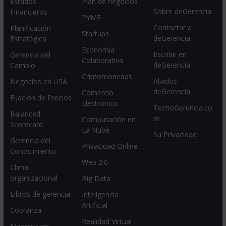
Estados
Plan de negocios
Sobre deGerencia
Financieros
PYME
Contactar a
Planificación
Startups
deGerencia
Estratégica
Economia
Escribir en
Gerencia del
Colaborativa
deGerencia
Cambio
Criptomonedas
Aliados
Negocios en USA
deGerencia
Comercio
Fijación de Precios
Electrónico
TecnoGerencia.co
Balanced
m
Computación en
Scorecard
La Nube
Su Privacidad
Gerencia del
Privacidad Online
Conocimiento
Web 2.0
Clima
organizacional
Big Data
Libros de gerencia
Inteligencia
Artificial
Cobranza
Realidad Virtual