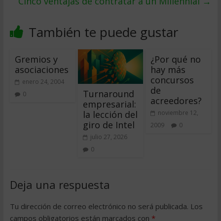
Cinco ventajas de contratar a un Millennial
→
También te puede gustar
Gremios y
¿Por qué no
asociaciones
hay más
concursos
enero 24, 2004
de
Turnaround
0
acreedores?
empresarial:
la lección del
noviembre 12,
giro de Intel
2009
0
julio 27, 2026
0
Deja una respuesta
Tu dirección de correo electrónico no será publicada.
Los
campos obligatorios están marcados con
*