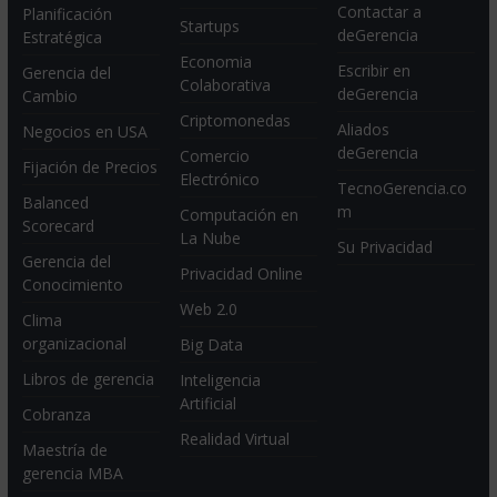
Contactar a
Planificación
Startups
deGerencia
Estratégica
Economia
Escribir en
Gerencia del
Colaborativa
deGerencia
Cambio
Criptomonedas
Aliados
Negocios en USA
deGerencia
Comercio
Fijación de Precios
Electrónico
TecnoGerencia.co
Balanced
m
Computación en
Scorecard
La Nube
Su Privacidad
Gerencia del
Privacidad Online
Conocimiento
Web 2.0
Clima
organizacional
Big Data
Libros de gerencia
Inteligencia
Artificial
Cobranza
Realidad Virtual
Maestría de
gerencia MBA