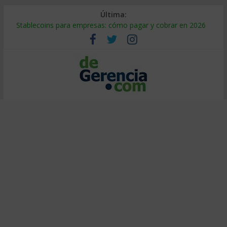
Última:
Stablecoins para empresas: cómo pagar y cobrar en 2026
Despido silencioso: qué es y por qué sale tan caro
IA en selección de personal: cómo auditarla a tiempo
Trabajo forzoso en la cadena de suministro: qué hacer
Mercado hispano de EE. UU.: cómo segmentarlo y venderle