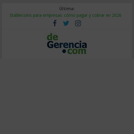
Última:
Stablecoins para empresas: cómo pagar y cobrar en 2026
Despido silencioso: qué es y por qué sale tan caro
IA en selección de personal: cómo auditarla a tiempo
Trabajo forzoso en la cadena de suministro: qué hacer
Mercado hispano de EE. UU.: cómo segmentarlo y venderle