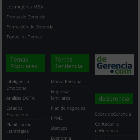
Los mejores MBA
Firmas de Gerencia
Formación de Gerencia
Todos los Temas
Temas
Temas
Populares
Tendencia
Inteligencia
Marca Personal
Emocional
Empresas
deGerencia
Análisis DOFA
familiares
Estados
Plan de negocios
Sobre deGerencia
Financieros
PYME
Contactar a
Planificación
Startups
deGerencia
Estratégica
Economia