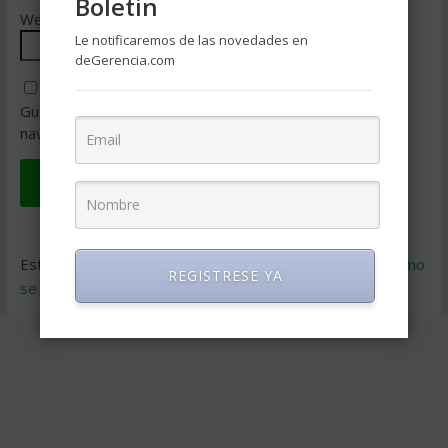
Boletin
Web
Le notificaremos de las novedades en
deGerencia.com
Guarda mi nombre, correo electrónico y web en este
navegador para la próxima vez que comente.
Este sitio usa Akismet para reducir el spam.
Aprende cómo
REGISTRESE YA
se procesan los datos de tus comentarios
.